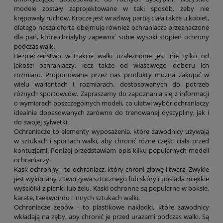
modele zostały zaprojektowane w taki sposób, żeby nie
krępowały ruchów. Krocze jest wrażliwą partią ciała także u kobiet,
dlatego nasza oferta obejmuje również ochraniacze przeznaczone
dla pań, które chciałyby zapewnić sobie wysoki stopień ochrony
podczas walk.
Bezpieczeństwo w trakcie walki uzależnione jest nie tylko od
jakości ochraniaczy, lecz także od właściwego doboru ich
rozmiaru. Proponowane przez nas produkty można zakupić w
wielu wariantach i rozmiarach, dostosowanych do potrzeb
różnych sportowców. Zapraszamy do zapoznania się z informacji
o wymiarach poszczególnych modeli, co ułatwi wybór ochraniaczy
idealnie dopasowanych zarówno do trenowanej dyscypliny, jak i
do swojej sylwetki.
Ochraniacze to elementy wyposażenia, które zawodnicy używają
w sztukach i sportach walki, aby chronić różne części ciała przed
kontuzjami. Poniżej przedstawiam opis kilku popularnych modeli
ochraniaczy.
Kask ochronny - to ochraniacz, który chroni głowę i twarz. Zwykle
jest wykonany z tworzywa sztucznego lub skóry i posiada miękkie
wyściółki z pianki lub żelu. Kaski ochronne są popularne w boksie,
karate, taekwondo i innych sztukach walki.
Ochraniacze zębów - to plastikowe nakładki, które zawodnicy
wkładają na zęby, aby chronić je przed urazami podczas walki. Są