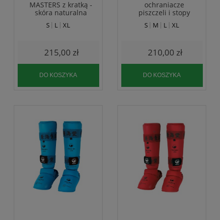
MASTERS z kratką -
ochraniacze
skóra naturalna
piszczeli i stopy
Masters żel
S
L
XL
S
M
L
XL
215,00 zł
210,00 zł
DO KOSZYKA
DO KOSZYKA