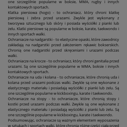
one szczególnie popularne w boksie, MMA, rugby i innych
kontaktowych sportach.
Klatka piersiowa (hogo) - to ochraniacz, który chroni klatkę
piersiową i żebra przed urazami. Zwykle jest wykonany z
tworzywa sztucznego lub skóry i posiada wyściółki z pianki lub
żelu. Klatki piersiowe są popularne w boksie, karate, taekwondo i
innych sportach walki.
Ochraniacze na nadgarstki - to elastyczne opaski, które zawodnicy
zakładają na nadgarstki przed założeniem rękawic bokserskich.
Chronią one nadgarstki przed skręceniami i urazami podczas
walki.
Ochraniacze na krocze - to ochraniacz, który chroni genitalia przed
urazami. Są one szczególnie popularne w MMA, boksie i innych
kontaktowych sportach.
Ochraniacze na uda i kolana - to ochraniacze, które chronią uda i
kolana przed urazami podczas walki. Zwykle są one wykonane z
elastycznego materiału i posiadają wyściółki z pianki lub żelu. Są
one szczególnie popularne w kickboxingu, karate i taekwondo.
Ochraniacze na stopy - to ochraniacze, które chronią stopy i
kostki przed urazami podczas walki. Zwykle są one wykonane z
elastycznego materiału i posiadają wyściółki z pianki lub żelu. Są
one szczególnie popularne w kickboxingu, karate i taekwondo.
Podsumowując, ochraniacze są ważnym elementem wyposażenia
w sztukach i sportach walki, które chronią różne części ciała przed