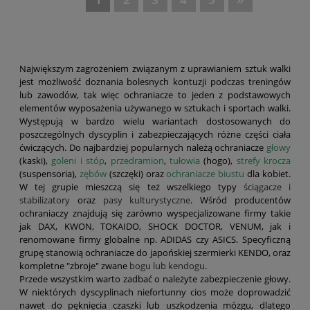
Największym zagrożeniem związanym z uprawianiem sztuk walki
jest możliwość doznania bolesnych kontuzji podczas treningów
lub zawodów, tak więc ochraniacze to jeden z podstawowych
elementów wyposażenia używanego w sztukach i sportach walki.
Występują w bardzo wielu wariantach dostosowanych do
poszczególnych dyscyplin i zabezpieczających różne części ciała
ćwiczących. Do najbardziej popularnych należą ochraniacze
głowy
(kaski),
goleni i stóp
,
przedramion
,
tułowia
(hogo),
strefy krocza
(suspensoria),
zębów
(szczęki) oraz
ochraniacze biustu
dla kobiet.
W tej grupie mieszczą się też wszelkiego typy
ściągacze i
stabilizatory
oraz
pasy kulturystyczne
. Wśród producentów
ochraniaczy znajdują się zarówno wyspecjalizowane firmy takie
jak DAX, KWON, TOKAIDO, SHOCK DOCTOR, VENUM, jak i
renomowane firmy globalne np. ADIDAS czy ASICS. Specyficzną
grupę stanowią ochraniacze do japońskiej szermierki KENDO, oraz
kompletne "zbroje" zwane
bogu lub kendogu
.
Przede wszystkim warto zadbać o należyte zabezpieczenie głowy.
W niektórych dyscyplinach niefortunny cios może doprowadzić
nawet do pęknięcia czaszki lub uszkodzenia mózgu, dlatego