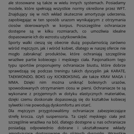
ale stosowane są także w wielu innych systemach. Posiadamy
modele, które spełniają wszystkie normy określone przez WFT.
Znajdujący się w nich wkład skutecznie amortyzuje uderzenia,
zapobiegając w ten sposób urazom wynikającym z otrzymania
ciosów skierowanych w korpus. Poszczególne ochraniacze
dostępne są w kilku rozmiarach, co umożliwia idealne
dopasowanie ich do wzrostu użytkowników.
Sporty walki cieszą się obecnie dużą popularnością zarówno
wśród mężczyzn, jak i wśród kobiet, dlatego w naszej ofercie nie
mogło zabraknąć produktów, które ochraniają szczególnie
wrażliwe partie kobiecego i męskiego ciała. Pasjonatkom tego
typu sportów proponujemy ochraniacze biustu, które dobrze
sprawdzają się podczas treningu takich dyscyplin jak KARATE,
TAEKWONDO, BOKS czy KICKBOKSING, ale także KRAV MAGA i
MMA. Dzięki nim można uniknąć bolesnych urazów,
spowodowanych otrzymaniem ciosu w piersi. Ochraniacze te są
wykonane z przyjemnych w dotyku elastycznych materiałów,
dzięki czemu doskonale dopasowują się do kształtów kobiecej
sylwetki i nie powodują dyskomfortu ani otarć.
Dla mężczyzn przygotowaliśmy ochraniacze zabezpieczające
strefę krocza, czyli suspensoria. Ta część męskiego ciała jest
szczególnie wrażliwa na ból, dlatego dostępne u nas ochraniacze
posiadają odpowiednio dobrane i ukształtowane wkłady
amortyzujące dostosowane do różnych dyscyplin. Wszystkie