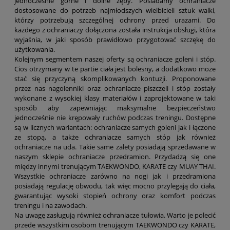
jednocześnie górne i dolne zęby. Posiadamy ochraniacze
dostosowane do potrzeb najmłodszych wielbicieli sztuk walki,
którzy potrzebują szczególnej ochrony przed urazami. Do
każdego z ochraniaczy dołączona została instrukcja obsługi, która
wyjaśnia, w jaki sposób prawidłowo przygotować szczękę do
użytkowania.
Kolejnym segmentem naszej oferty są ochraniacze goleni i stóp.
Cios otrzymany w te partie ciała jest bolesny, a dodatkowo może
stać się przyczyną skomplikowanych kontuzji. Proponowane
przez nas nagolenniki oraz ochraniacze piszczeli i stóp zostały
wykonane z wysokiej klasy materiałów i zaprojektowane w taki
sposób aby zapewniając maksymalne bezpieczeństwo
jednocześnie nie krępowały ruchów podczas treningu. Dostępne
są w licznych wariantach: ochraniacze samych goleni jak i łączone
ze stopą, a także ochraniacze samych stóp jak również
ochraniacze na uda. Takie same zalety posiadają sprzedawane w
naszym sklepie ochraniacze przedramion. Przydadzą się one
między innymi trenującym TAEKWONDO, KARATE czy MUAY THAI.
Wszystkie ochraniacze zarówno na nogi jak i przedramiona
posiadają regulację obwodu, tak więc mocno przylegają do ciała,
gwarantując wysoki stopień ochrony oraz komfort podczas
treningu i na zawodach.
Na uwagę zasługują również ochraniacze tułowia. Warto je polecić
przede wszystkim osobom trenującym TAEKWONDO czy KARATE,