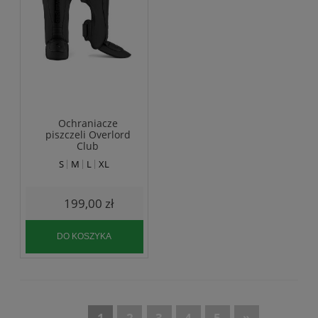
Ochraniacze
piszczeli Overlord
Club
S
M
L
XL
199,00 zł
DO KOSZYKA
«
1
2
3
4
5
»