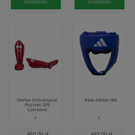
DO KOSZYKA
DO KOSZYKA
Fairtex Ochraniacze
Kask Adidas IBA
Piszczeli SP5
Czerwone
L
L
460,00 zł
449,00 zł