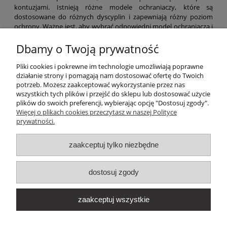
kontuzjami. Istnieją różne modele ochraniaczy, które są
dostosowane do różnych dyscyplin i zapewniają różny poziom
ochrony. Ważne jest, aby wybrać odpowiedni model ochraniacza i
prawidłowo go zakładać, aby zapewnić optymalną ochronę
podczas treningów i walk.
Dbamy o Twoją prywatność
Pliki cookies i pokrewne im technologie umożliwiają poprawne
działanie strony i pomagają nam dostosować ofertę do Twoich
potrzeb. Możesz zaakceptować wykorzystanie przez nas
wszystkich tych plików i przejść do sklepu lub dostosować użycie
plików do swoich preferencji, wybierając opcję "Dostosuj zgody".
Więcej o plikach cookies przeczytasz w naszej Polityce
prywatności.
FIRMA
zaakceptuj tylko niezbędne
AKTUALNOŚCI
dostosuj zgody
WARUNKI SPRZEDAŻY
zaakceptuj wszystkie