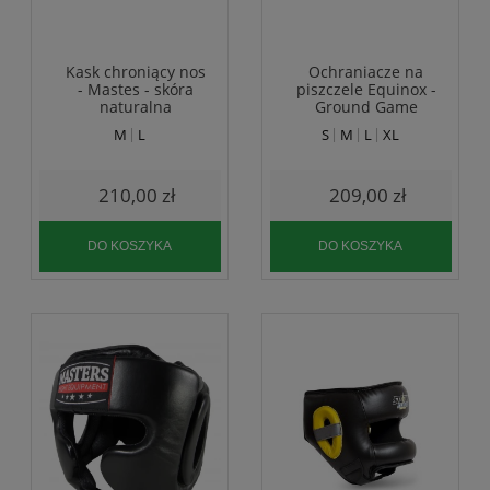
Kask chroniący nos
Ochraniacze na
- Mastes - skóra
piszczele Equinox -
naturalna
Ground Game
M
L
S
M
L
XL
210,00 zł
209,00 zł
DO KOSZYKA
DO KOSZYKA