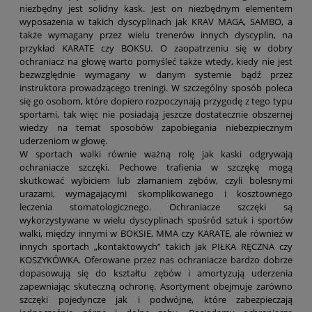
niezbędny jest solidny kask. Jest on niezbędnym elementem
wyposażenia w takich dyscyplinach jak KRAV MAGA, SAMBO, a
także wymagany przez wielu trenerów innych dyscyplin, na
przykład KARATE czy BOKSU. O zaopatrzeniu się w dobry
ochraniacz na głowę warto pomyśleć także wtedy, kiedy nie jest
bezwzględnie wymagany w danym systemie bądź przez
instruktora prowadzącego treningi. W szczególny sposób poleca
się go osobom, które dopiero rozpoczynają przygodę z tego typu
sportami, tak więc nie posiadają jeszcze dostatecznie obszernej
wiedzy na temat sposobów zapobiegania niebezpiecznym
uderzeniom w głowę.
W sportach walki równie ważną rolę jak kaski odgrywają
ochraniacze szczęki. Pechowe trafienia w szczękę mogą
skutkować wybiciem lub złamaniem zębów, czyli bolesnymi
urazami, wymagającymi skomplikowanego i kosztownego
leczenia stomatologicznego. Ochraniacze szczęki są
wykorzystywane w wielu dyscyplinach spośród sztuk i sportów
walki, między innymi w BOKSIE, MMA czy KARATE, ale również w
innych sportach „kontaktowych” takich jak PIŁKA RĘCZNA czy
KOSZYKÓWKA. Oferowane przez nas ochraniacze bardzo dobrze
dopasowują się do kształtu zębów i amortyzują uderzenia
zapewniając skuteczną ochronę. Asortyment obejmuje zarówno
szczęki pojedyncze jak i podwójne, które zabezpieczają