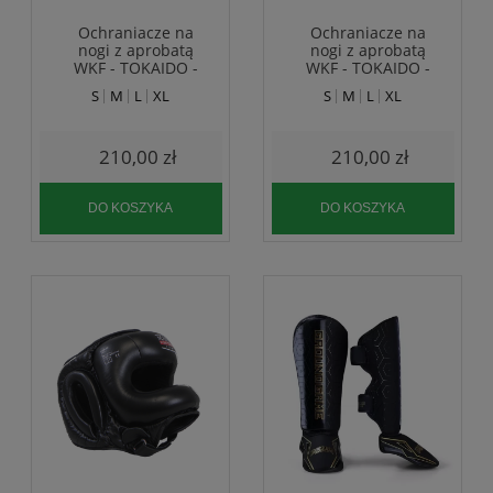
Ochraniacze na
Ochraniacze na
nogi z aprobatą
nogi z aprobatą
WKF - TOKAIDO -
WKF - TOKAIDO -
niebieskie
czerwone
S
M
L
XL
S
M
L
XL
210,00 zł
210,00 zł
DO KOSZYKA
DO KOSZYKA