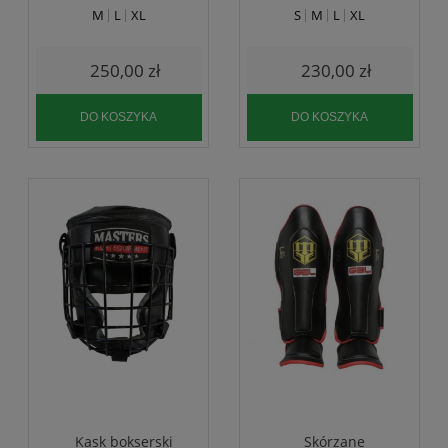
naturalna
M
L
XL
S
M
L
XL
250,00 zł
230,00 zł
DO KOSZYKA
DO KOSZYKA
Kask bokserski
Skórzane