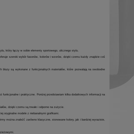
ylu, który łączy w sobie elementy sportowego, ulicznego stylu.
 oferuje szeroki wybór fasonów, kolorów i wzorów, dzięki czemu każdy znajdzie coś
 Ich bluzy są wykonane z funkcjonalnych materiałów, które pozwalają na swobodne
ż funkcjonalne i praktyczne. Poniżej przedstawiam kilka dodatkowych informacji na
ałów, dzięki czemu są trwałe i odporne na zużycie.
ej oryginalne modele z niebanalnymi grafikami.
 firmy można znaleźć zarówno klasyczne, stonowane kolory, jak i bardziej wyraziste,
dzieżowymi.