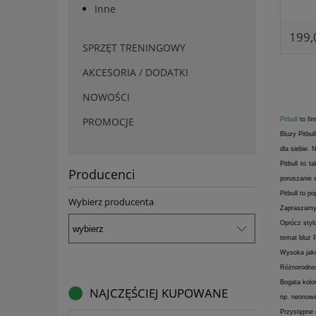
Inne
199,
SPRZĘT TRENINGOWY
AKCESORIA / DODATKI
NOWOŚCI
PROMOCJE
Pitbull
to fir
Bluzy Pitbu
dla siebie.
Pitbull to 
Producenci
poruszanie s
Pitbull to p
Wybierz producenta
Zapraszamy 
Oprócz styl
temat bluz P
Wysoka jako
Różnorodnoś
Bogata kolo
NAJCZĘŚCIEJ KUPOWANE
np. neonow
Przystępne 