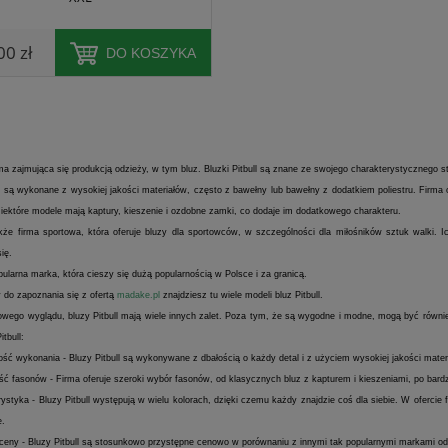
00 zł
DO KOSZYKA
ma zajmująca się produkcją odzieży, w tym bluz. Bluzki Pitbull są znane ze swojego charakterystycznego st
ll są wykonane z wysokiej jakości materiałów, często z bawełny lub bawełny z dodatkiem poliestru. Firma
 Niektóre modele mają kaptury, kieszenie i ozdobne zamki, co dodaje im dodatkowego charakteru.
także firma sportowa, która oferuje bluzy dla sportowców, w szczególności dla miłośników sztuk walki.
ię.
opularna marka, która cieszy się dużą popularnością w Polsce i za granicą.
do zapoznania się z ofertą
madake.pl
znajdziesz tu wiele modeli bluz Pitbull.
owego wyglądu, bluzy Pitbull mają wiele innych zalet. Poza tym, że są wygodne i modne, mogą być równie
itbull:
ść wykonania - Bluzy Pitbull są wykonywane z dbałością o każdy detal i z użyciem wysokiej jakości materi
ć fasonów - Firma oferuje szeroki wybór fasonów, od klasycznych bluz z kapturem i kieszeniami, po bardzi
rystyka - Bluzy Pitbull występują w wielu kolorach, dzięki czemu każdy znajdzie coś dla siebie. W ofercie
e.
ceny - Bluzy Pitbull są stosunkowo przystępne cenowo w porównaniu z innymi tak popularnymi markami o