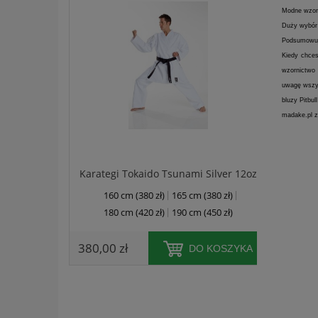
Modne wzory
Duży wybór 
Podsumowują
Kiedy chces
wzornictwo 
uwagę wszys
bluzy Pitbul
madake.pl za
Karategi Tokaido Tsunami Silver 12oz
160 cm (380 zł)
165 cm (380 zł)
biały
180 cm (420 zł)
190 cm (450 zł)
niebies
220 cm
380,00 zł
DO KOSZYKA
28,00 z