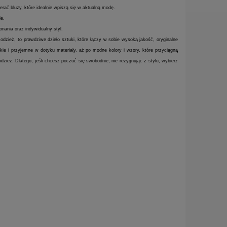
ać bluzy, które idealnie wpiszą się w aktualną modę.
ie.
nania oraz indywidualny styl.
 odzież, to prawdziwe dzieło sztuki, które łączy w sobie wysoką jakość, oryginalne
ie i przyjemne w dotyku materiały, aż po modne kolory i wzory, które przyciągną
dzież. Dlatego, jeśli chcesz poczuć się swobodnie, nie rezygnując z stylu, wybierz
Karategi Tokaido Kata Master
Pas do BJJ d
160 cm (410 zł)
K1
410,00 zł
39,00 zł
DO KOSZYKA
YKA