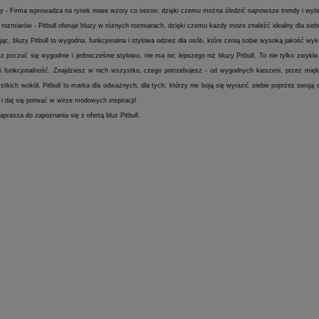
 - Firma wprowadza na rynek nowe wzory co sezon, dzięki czemu można śledzić najnowsze trendy i wybier
rozmiarów - Pitbull oferuje bluzy w różnych rozmiarach, dzięki czemu każdy może znaleźć idealny dla sieb
c, bluzy Pitbull to wygodna, funkcjonalna i stylowa odzież dla osób, które cenią sobie wysoką jakość wyko
z poczuć się wygodnie i jednocześnie stylowo, nie ma nic lepszego niż bluzy Pitbull. To nie tylko zwykła
i funkcjonalność. Znajdziesz w nich wszystko, czego potrzebujesz - od wygodnych kieszeni, przez miękk
tkich wokół. Pitbull to marka dla odważnych, dla tych, którzy nie boją się wyrazić siebie poprzez swoją o
l i daj się porwać w wirze modowych inspiracji!
prasza do zapoznania się z ofertą bluz Pitbull.
Pas Bushi
Karategi Tokaido Shoshin
żółty
pomarańczowy
zielony
110 cm ( 89 zł )
120 cm (95 zł)
ki
czerwony
180 cm
200 cm
130 cm (100 zł)
150 cm (115 zł)
240 cm
260 cm
280 cm
300 cm
160 cm (120 zł)
170 cm (125 zł)
320 cm
180 cm (130 zł)
190 cm (135 zł)
ł
89,00 zł
DO KOSZYKA
DO KOSZ