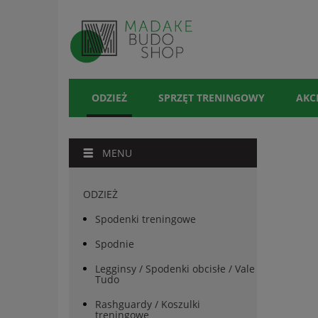
ODZIEŻ
SPRZĘT TRENINGOWY
AKC
MENU
ODZIEŻ
Spodenki treningowe
Spodnie
Legginsy / Spodenki obcisłe / Vale
Tudo
Rashguardy / Koszulki
treningowe