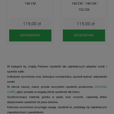
146 CM
140 CM
146 CM
152 CM
119,00 zł
119,00 zł
DO KOSZYKA
DO KOSZYKA
W kategorii tej, znajdą Państwo spodenki dla najmłodszych adeptów sztuk i
sportów walki.
Unikatowe wzornictwo oraz dziecięca rozmiarówka, pozwoli wybrać odpowiedni
model.
W ofercie naszej, mamy przede wszystkim spodenki producenta
GROUND
GAME
, gdyż posiada on bogatą ofertę spodenek dla dzieci.
Szybkoschnący materiał, gumka w pasie, oraz sznurek, zapewnią dobre
dopasowanie spodenek do pasa dziecka.
Kolorowe wzornictwo przyciąga uwagę, spodenki te, podobają się najmłodszym
zawodniczkom i zawodnikom.