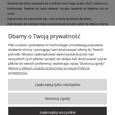
Spodenki dla dzieci sprawdzą się w boksie, krav maga, jiu jitsu (BJJ), boksie czy
kickboxingu. Świetnie też będą nadawać się jako spodenki do biegania czy na
rower.
Zapraszamy do zapoznania się z naszą ofertą spodenek dla dzieci.
Zapraszamy do naszego sklepu stacjonarnego w Łodzi, gdzie na miejscu można
obejrzeć oraz przymierzyć proponowane spodenki dla dzieci.
Dbamy o Twoją prywatność
Pliki cookies i pokrewne im technologie umożliwiają poprawne
działanie strony i pomagają nam dostosować ofertę do Twoich
potrzeb. Możesz zaakceptować wykorzystanie przez nas
wszystkich tych plików i przejść do sklepu lub dostosować użycie
plików do swoich preferencji, wybierając opcję "Dostosuj zgody".
Więcej o plikach cookies przeczytasz w naszej Polityce
prywatności.
FIRMA
zaakceptuj tylko niezbędne
AKTUALNOŚCI
dostosuj zgody
WARUNKI SPRZEDAŻY
zaakceptuj wszystkie