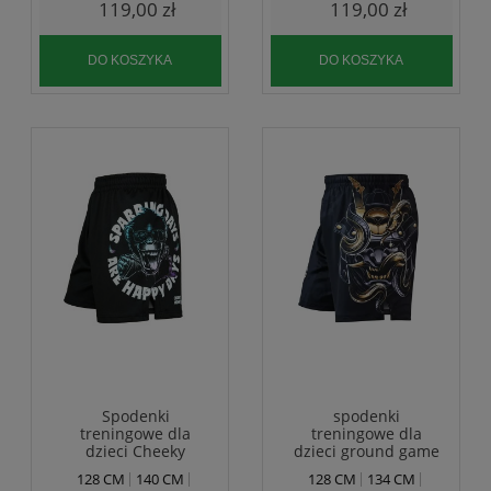
119,00 zł
119,00 zł
DO KOSZYKA
DO KOSZYKA
Spodenki
spodenki
treningowe dla
treningowe dla
dzieci Cheeky
dzieci ground game
Monkey - Ground
- oni samurai
128 CM
140 CM
128 CM
134 CM
Game