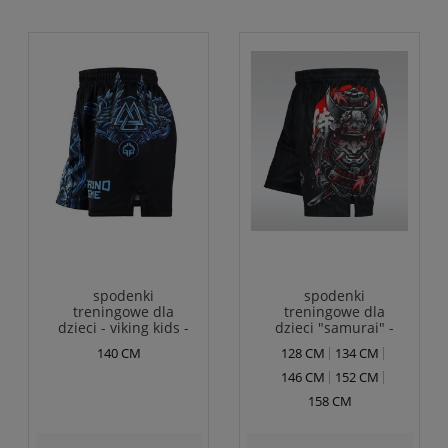
spodenki
spodenki
treningowe dla
treningowe dla
dzieci - viking kids -
dzieci "samurai" -
ground game
Ground Game
140 CM
128 CM
134 CM
146 CM
152 CM
158 CM