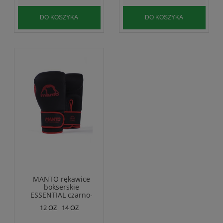
DO KOSZYKA
DO KOSZYKA
MANTO rękawice
bokserskie
ESSENTIAL czarno-
czerwone
12 OZ
14 OZ