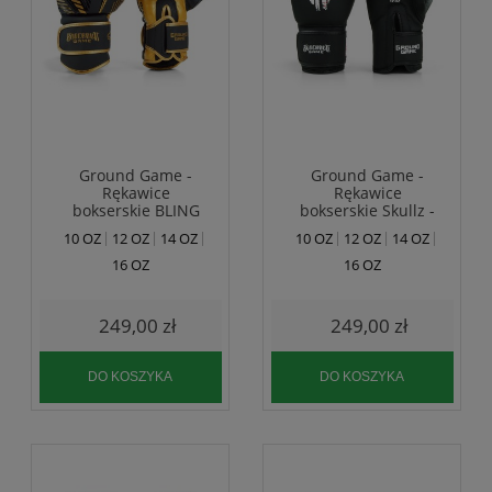
Ground Game -
Ground Game -
Rękawice
Rękawice
bokserskie BLING
bokserskie Skullz -
skóra
10 OZ
12 OZ
14 OZ
10 OZ
12 OZ
14 OZ
16 OZ
16 OZ
249,00 zł
249,00 zł
DO KOSZYKA
DO KOSZYKA