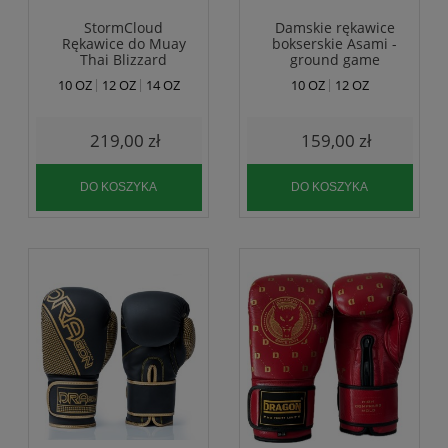
StormCloud
Damskie rękawice
Rękawice do Muay
bokserskie Asami -
Thai Blizzard
ground game
Monstercloud
10 OZ
12 OZ
14 OZ
10 OZ
12 OZ
Czarne
219,00 zł
159,00 zł
DO KOSZYKA
DO KOSZYKA