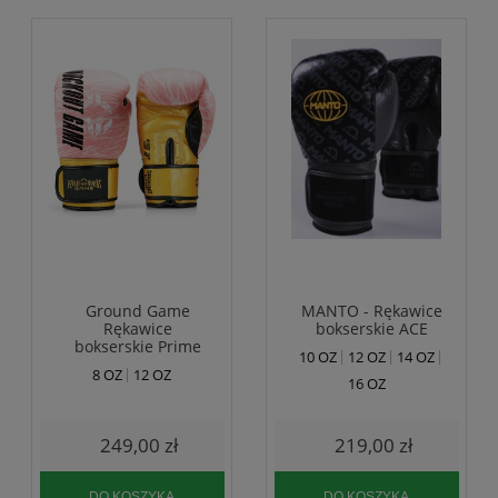
Ground Game
MANTO - Rękawice
Rękawice
bokserskie ACE
bokserskie Prime
10 OZ
12 OZ
14 OZ
Pink
8 OZ
12 OZ
16 OZ
249,00 zł
219,00 zł
DO KOSZYKA
DO KOSZYKA