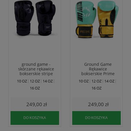
ground game -
Ground Game
skórzane rękawice
Rękawice
bokserskie stripe
bokserskie Prime
black
Green
10 OZ
12 OZ
14 OZ
10 OZ
12 OZ
14 OZ
16 OZ
16 OZ
249,00 zł
249,00 zł
DO KOSZYKA
DO KOSZYKA