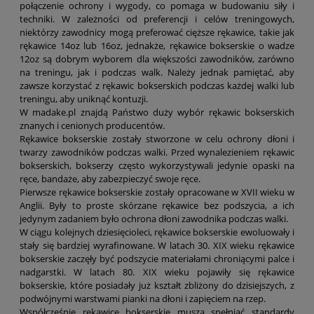
połączenie ochrony i wygody, co pomaga w budowaniu siły i
techniki. W zależności od preferencji i celów treningowych,
niektórzy zawodnicy mogą preferować cięższe rękawice, takie jak
rękawice 14oz lub 16oz, jednakże, rękawice bokserskie o wadze
12oz są dobrym wyborem dla większości zawodników, zarówno
na treningu, jak i podczas walk. Należy jednak pamiętać, aby
zawsze korzystać z rękawic bokserskich podczas każdej walki lub
treningu, aby uniknąć kontuzji.
W madake.pl znajdą Państwo duży wybór rękawic bokserskich
znanych i cenionych producentów.
Rękawice bokserskie zostały stworzone w celu ochrony dłoni i
twarzy zawodników podczas walki. Przed wynalezieniem rękawic
bokserskich, bokserzy często wykorzystywali jedynie opaski na
ręce, bandaże, aby zabezpieczyć swoje ręce.
Pierwsze rękawice bokserskie zostały opracowane w XVII wieku w
Anglii. Były to proste skórzane rękawice bez podszycia, a ich
jedynym zadaniem było ochrona dłoni zawodnika podczas walki.
W ciągu kolejnych dziesięcioleci, rękawice bokserskie ewoluowały i
stały się bardziej wyrafinowane. W latach 30. XIX wieku rękawice
bokserskie zaczęły być podszycie materiałami chroniącymi palce i
nadgarstki. W latach 80. XIX wieku pojawiły się rękawice
bokserskie, które posiadały już kształt zbliżony do dzisiejszych, z
podwójnymi warstwami pianki na dłoni i zapięciem na rzep.
Współcześnie rękawice bokserskie muszą spełniać standardy