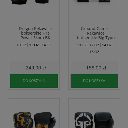
Dragon Rękawice
Ground Game -
bokserskie Fire
Rękawice
Power Skóra BK
bokserskie Big Typo
10 OZ
12 OZ
14 OZ
10 OZ
12 OZ
14 OZ
16 OZ
249,00 zł
159,00 zł
DO KOSZYKA
DO KOSZYKA