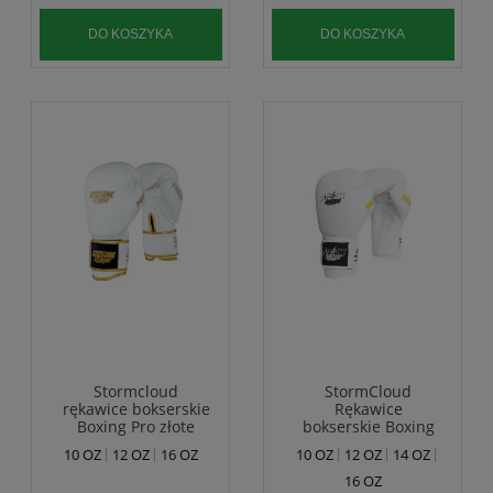
DO KOSZYKA
DO KOSZYKA
Stormcloud
StormCloud
rękawice bokserskie
Rękawice
Boxing Pro złote
bokserskie Boxing
Pro Białe
10 OZ
12 OZ
16 OZ
10 OZ
12 OZ
14 OZ
16 OZ