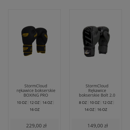
StormCloud
StormCloud
rękawice bokserskie
Rękawice
BOXING PRO
bokserskie Bolt 2.0
czarne/złote
Czarne
10 OZ
12 OZ
14 OZ
8 OZ
10 OZ
12 OZ
16 OZ
14 OZ
16 OZ
229,00 zł
149,00 zł