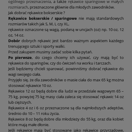
ogólnego przeznaczenia
, a także
rękawice sparingowe w małych
rozmiarach
, przeznaczone głównie dla młodych zawodników.
Jak dobrać rękawice bokserskie ?
Rękawice bokserskie / sparingowe
nie mają standardowych
rozmiarów takich jak S, M, L czy XL,
rękawice oznaczone są wagą, podaną w uncjach (oz) np. 10 oz, 12
oz, 14 oz.
Dobór
dobrych rękawic jest bardzo ważnym aspektem każdego
trenującego sztuki i sporty walki.
Przed zakupem musimy zadać sobie kilka pytań.
Po pierwsze
, do czego chcemy ich używać, czy mają być to
rękawice do sparingów, czy do ćwiczeń na worku i tarczach.
Jeśli będziemy chcieli sparować, powinniśmy dobrać rękawice do
wagi swojego ciała.
Przyjęło się, że dla zawodników o masie ciała do max 65 kg można
stosować rękawice 10 oz.
Rękawice 12 oz będą dobre dla ludzi w przedziale wagowym 65 –
75 kg, powyżej 75 kg masy ciała zaleca się stosować rękawic 14 oz
lub cięższych.
Rękawice 4 oz i 6 oz przeznaczone są dla najmłodszych adeptów,
średnio do 10 – 11 roku życia.
Rękawice 8 oz będą dobre dla młodzieży do 55 kg, oraz dla kobiet
które mają małe dłonie.
Jeśli rękawice mają być stosowane jako rękawice przyrządowe,