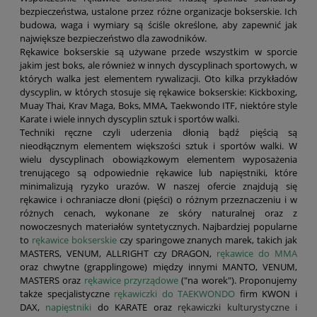
bezpieczeństwa, ustalone przez różne organizacje bokserskie. Ich
budowa, waga i wymiary są ściśle określone, aby zapewnić jak
największe bezpieczeństwo dla zawodników.
Rękawice bokserskie są używane przede wszystkim w sporcie
jakim jest boks, ale również w innych dyscyplinach sportowych, w
których walka jest elementem rywalizacji. Oto kilka przykładów
dyscyplin, w których stosuje się rękawice bokserskie: Kickboxing,
Muay Thai, Krav Maga, Boks, MMA, Taekwondo ITF, niektóre style
Karate i wiele innych dyscyplin sztuk i sportów walki.
Techniki ręczne czyli uderzenia dłonią bądź pięścią są
nieodłącznym elementem większości sztuk i sportów walki. W
wielu dyscyplinach obowiązkowym elementem wyposażenia
trenującego są odpowiednie rękawice lub napięstniki, które
minimalizują ryzyko urazów. W naszej ofercie znajdują się
rękawice i ochraniacze dłoni (pięści) o różnym przeznaczeniu i w
różnych cenach, wykonane ze skóry naturalnej oraz z
nowoczesnych materiałów syntetycznych. Najbardziej popularne
to
rękawice bokserskie
czy sparingowe znanych marek, takich jak
MASTERS, VENUM, ALLRIGHT czy DRAGON,
rękawice do MMA
oraz chwytne (grapplingowe) między innymi MANTO, VENUM,
MASTERS oraz
rękawice przyrządowe
("na worek"). Proponujemy
także specjalistyczne
rękawiczki do TAEKWONDO
firm KWON i
DAX,
napięstniki
do KARATE oraz
rękawiczki kulturystyczne i