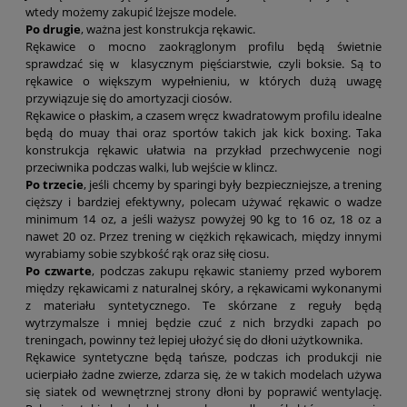
wtedy możemy zakupić lżejsze modele.
Po drugie
, ważna jest konstrukcja rękawic.
Rękawice o mocno zaokrąglonym profilu będą świetnie
sprawdzać się w klasycznym pięściarstwie, czyli boksie. Są to
rękawice o większym wypełnieniu, w których dużą uwagę
przywiązuje się do amortyzacji ciosów.
Rękawice o płaskim, a czasem wręcz kwadratowym profilu idealne
będą do muay thai oraz sportów takich jak kick boxing. Taka
konstrukcja rękawic ułatwia na przykład przechwycenie nogi
przeciwnika podczas walki, lub wejście w klincz.
Po trzecie
, jeśli chcemy by sparingi były bezpieczniejsze, a trening
cięższy i bardziej efektywny, polecam używać rękawic o wadze
minimum 14 oz, a jeśli ważysz powyżej 90 kg to 16 oz, 18 oz a
nawet 20 oz. Przez trening w ciężkich rękawicach, między innymi
wyrabiamy sobie szybkość rąk oraz siłę ciosu.
Po czwarte
, podczas zakupu rękawic staniemy przed wyborem
między rękawicami z naturalnej skóry, a rękawicami wykonanymi
z materiału syntetycznego. Te skórzane z reguły będą
wytrzymalsze i mniej będzie czuć z nich brzydki zapach po
treningach, powinny też lepiej ułożyć się do dłoni użytkownika.
Rękawice syntetyczne będą tańsze, podczas ich produkcji nie
ucierpiało żadne zwierze, zdarza się, że w takich modelach używa
się siatek od wewnętrznej strony dłoni by poprawić wentylację.