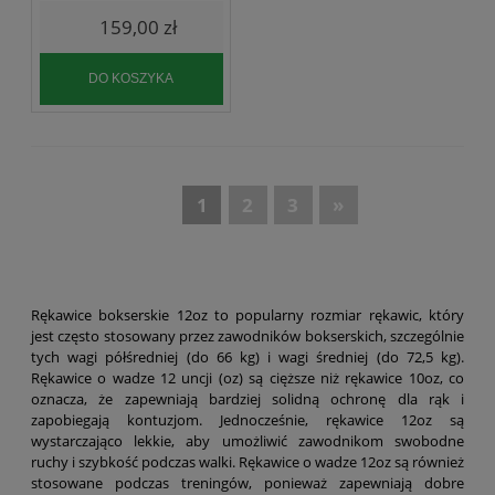
159,00 zł
DO KOSZYKA
«
1
2
3
»
Rękawice bokserskie 12oz to popularny rozmiar rękawic, który
jest często stosowany przez zawodników bokserskich, szczególnie
tych wagi półśredniej (do 66 kg) i wagi średniej (do 72,5 kg).
Rękawice o wadze 12 uncji (oz) są cięższe niż rękawice 10oz, co
oznacza, że zapewniają bardziej solidną ochronę dla rąk i
zapobiegają kontuzjom. Jednocześnie, rękawice 12oz są
wystarczająco lekkie, aby umożliwić zawodnikom swobodne
ruchy i szybkość podczas walki. Rękawice o wadze 12oz są również
stosowane podczas treningów, ponieważ zapewniają dobre