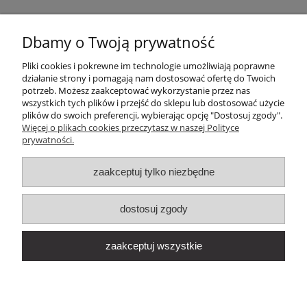
Dbamy o Twoją prywatność
Pliki cookies i pokrewne im technologie umożliwiają poprawne
działanie strony i pomagają nam dostosować ofertę do Twoich
potrzeb. Możesz zaakceptować wykorzystanie przez nas
wszystkich tych plików i przejść do sklepu lub dostosować użycie
plików do swoich preferencji, wybierając opcję "Dostosuj zgody".
Więcej o plikach cookies przeczytasz w naszej Polityce
prywatności.
FIRMA
zaakceptuj tylko niezbędne
AKTUALNOŚCI
dostosuj zgody
WARUNKI SPRZEDAŻY
zaakceptuj wszystkie
©
Madake Budo
/ Realizacja
Strony internetowe
Cubematic.com