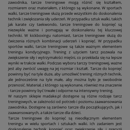
zawodnika, tarcze treningowe mogą różnić się kształtem,
rozmiarem oraz materiałem, z którego są wykonane. W sportach
walki, tarcze treningowe służą przede wszystkim do doskonalenia
technik i zwiększania siły uderzeń. W przypadku sztuk walki, takich
jak karate czy taekwondo, tarcze treningowe do kopnięć są
niezwykle ważne i pomagają w doskonaleniu tej kluczowej
techniki. W kickboxingu natomiast, tarcze treningowe służą do
ćwiczenia różnych kombinacji uderzeń i kopnięć. W przypadku
sportów walki, tarcze treningowe są także ważnym elementem
treningu kondycyjnego. Trening z użyciem tarcz pozwala na
zwiększenie siły i wytrzymałości mięśni, co przekłada się na lepsze
wyniki w trakcie walki. Podczas wyboru tarczy treningowej, ważne
jest aby zwrócić uwagę na jej rozmiar i kształt. Tarcze do kopnięć
powinny być na tyle duże, aby umożliwić trening różnych technik,
ale jednocześnie na tyle małe, aby można było je swobodnie
przenosić. Materiał, z którego są wykonane, również ma znaczenie
- tarcze powinny być trwałe i odporne na intensywny trening.
W naszym sklepie madake.pl dostępne są różne rodzaje tarcz
treningowych, w zależności od potrzeb i poziomu zaawansowania
zawodnika. Dostępne są zarówno tarcze dla początkujących, jak i
zaawansowanych, a także tarcze dla dzieci.
Tarcze treningowe do kopnięć są nieodłącznym elementem
treningu w wielu sportach i sztukach walki. Ich zadaniem jest
doskonalenie technik kopnięć oraz zwiększenie siły i precyzji