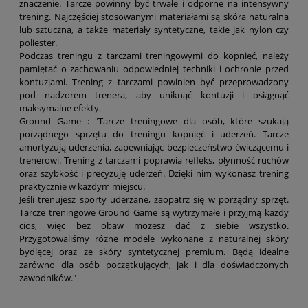
znaczenie. Tarcze powinny być trwałe i odporne na intensywny
trening. Najczęściej stosowanymi materiałami są skóra naturalna
lub sztuczna, a także materiały syntetyczne, takie jak nylon czy
poliester.
Podczas treningu z tarczami treningowymi do kopnięć, należy
pamiętać o zachowaniu odpowiedniej techniki i ochronie przed
kontuzjami. Trening z tarczami powinien być przeprowadzony
pod nadzorem trenera, aby uniknąć kontuzji i osiągnąć
maksymalne efekty.
Ground Game : "Tarcze treningowe dla osób, które szukają
porządnego sprzętu do treningu kopnięć i uderzeń. Tarcze
amortyzują uderzenia, zapewniając bezpieczeństwo ćwiczącemu i
trenerowi. Trening z tarczami poprawia refleks, płynność ruchów
oraz szybkość i precyzuję uderzeń. Dzięki nim wykonasz trening
praktycznie w każdym miejscu.
Jeśli trenujesz sporty uderzane, zaopatrz się w porządny sprzęt.
Tarcze treningowe Ground Game są wytrzymałe i przyjmą każdy
cios, więc bez obaw możesz dać z siebie wszystko.
Przygotowaliśmy różne modele wykonane z naturalnej skóry
bydlęcej oraz ze skóry syntetycznej premium. Będą idealne
zarówno dla osób początkujących, jak i dla doświadczonych
zawodników."