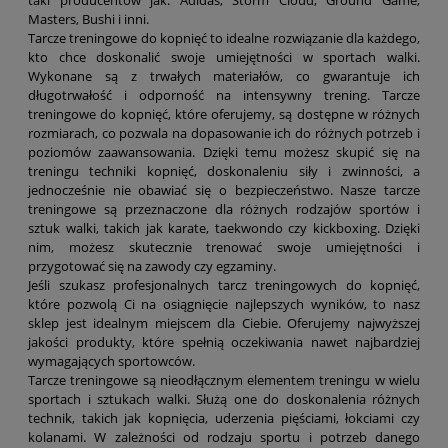
taki producentów jak: Adidas, Storm Cloud, Ground Game,
Masters, Bushi i inni.
Tarcze treningowe do kopnięć to idealne rozwiązanie dla każdego,
kto chce doskonalić swoje umiejętności w sportach walki.
Wykonane są z trwałych materiałów, co gwarantuje ich
długotrwałość i odporność na intensywny trening. Tarcze
treningowe do kopnięć, które oferujemy, są dostępne w różnych
rozmiarach, co pozwala na dopasowanie ich do różnych potrzeb i
poziomów zaawansowania. Dzięki temu możesz skupić się na
treningu techniki kopnięć, doskonaleniu siły i zwinności, a
jednocześnie nie obawiać się o bezpieczeństwo. Nasze tarcze
treningowe są przeznaczone dla różnych rodzajów sportów i
sztuk walki, takich jak karate, taekwondo czy kickboxing. Dzięki
nim, możesz skutecznie trenować swoje umiejętności i
przygotować się na zawody czy egzaminy.
Jeśli szukasz profesjonalnych tarcz treningowych do kopnięć,
które pozwolą Ci na osiągnięcie najlepszych wyników, to nasz
sklep jest idealnym miejscem dla Ciebie. Oferujemy najwyższej
jakości produkty, które spełnią oczekiwania nawet najbardziej
wymagających sportowców.
Tarcze treningowe są nieodłącznym elementem treningu w wielu
sportach i sztukach walki. Służą one do doskonalenia różnych
technik, takich jak kopnięcia, uderzenia pięściami, łokciami czy
kolanami. W zależności od rodzaju sportu i potrzeb danego