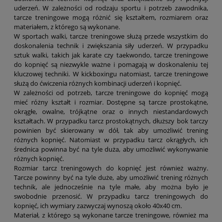
uderzeń. W zależności od rodzaju sportu i potrzeb zawodnika,
tarcze treningowe mogą różnić się kształtem, rozmiarem oraz
materiałem, z którego są wykonane.
W sportach walki, tarcze treningowe służą przede wszystkim do
doskonalenia technik i zwiększania siły uderzeń. W przypadku
sztuk walki, takich jak karate czy taekwondo, tarcze treningowe
do kopnięć są niezwykle ważne i pomagają w doskonaleniu tej
kluczowej techniki. W kickboxingu natomiast, tarcze treningowe
służą do ćwiczenia różnych kombinacji uderzeń i kopnięć.
W zależności od potrzeb, tarcze treningowe do kopnięć mogą
mieć różny kształt i rozmiar. Dostępne są tarcze prostokątne,
okrągłe, owalne, trójkątne oraz o innych niestandardowych
kształtach. W przypadku tarcz prostokątnych, dłuższy bok tarczy
powinien być skierowany w dół, tak aby umożliwić trening
różnych kopnięć. Natomiast w przypadku tarcz okrągłych, ich
średnica powinna być na tyle duża, aby umożliwić wykonywanie
różnych kopnięć.
Rozmiar tarcz treningowych do kopnięć jest również ważny.
Tarcze powinny być na tyle duże, aby umożliwić trening różnych
technik, ale jednocześnie na tyle małe, aby można było je
swobodnie przenosić. W przypadku tarcz treningowych do
kopnięć, ich wymiary zazwyczaj wynoszą około 40x40 cm.
Materiał, z którego są wykonane tarcze treningowe, również ma