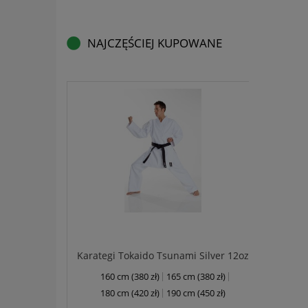
NAJCZĘŚCIEJ KUPOWANE
Karategi Tokaido Tsunami Silver 12oz
biały
160 cm (380 zł)
165 cm (380 zł)
niebies
180 cm (420 zł)
190 cm (450 zł)
220 cm