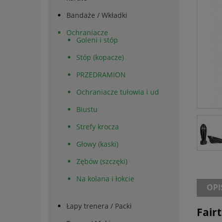
Bandaże / Wkładki
Ochraniacze
Goleni i stóp
Stóp (kopacze)
PRZEDRAMION
Ochraniacze tułowia i ud
Biustu
Strefy krocza
Głowy (kaski)
Zębów (szczęki)
Na kolana i łokcie
OPI
Łapy trenera / Packi
Fair