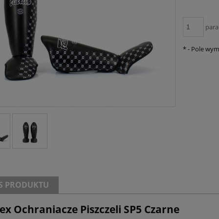
para
*
- Pole wy
S PRODUKTU
tex Ochraniacze Piszczeli SP5 Czarne