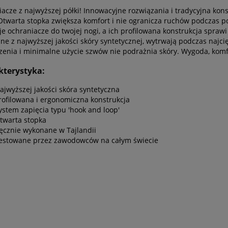
acze z najwyższej półki! Innowacyjne rozwiązania i tradycyjna kons
Otwarta stopka zwiększa komfort i nie ogranicza ruchów podczas po
e ochraniacze do twojej nogi, a ich profilowana konstrukcja spraw
e z najwyższej jakości skóry syntetycznej, wytrwają podczas najci
enia i minimalne użycie szwów nie podrażnia skóry. Wygoda, komfo
kterystyka:
ajwyższej jakości skóra syntetyczna
rofilowana i ergonomiczna konstrukcja
ystem zapięcia typu 'hook and loop'
twarta stopka
ęcznie wykonane w Tajlandii
estowane przez zawodowców na całym świecie