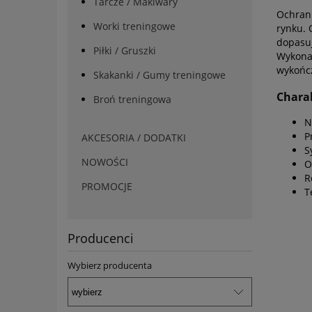
Tarcze / Makiwary
Ochrani
Worki treningowe
rynku. 
dopasuj
Piłki / Gruszki
Wykonan
wykończ
Skakanki / Gumy treningowe
Chara
Broń treningowa
N
P
AKCESORIA / DODATKI
S
NOWOŚCI
O
R
PROMOCJE
T
Producenci
Wybierz producenta