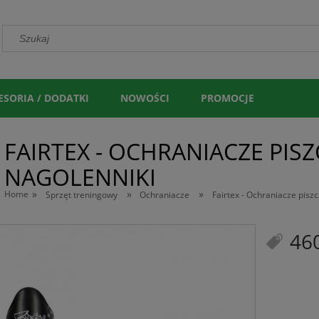
ESORIA / DODATKI
NOWOŚCI
PROMOCJE
FAIRTEX - OCHRANIACZE PISZC
NAGOLENNIKI
»
»
»
Home
Sprzęt treningowy
Ochraniacze
Fairtex - Ochraniacze piszcz
460