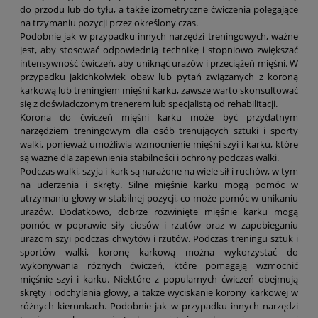
do przodu lub do tyłu, a także izometryczne ćwiczenia polegające
na trzymaniu pozycji przez określony czas.
Podobnie jak w przypadku innych narzędzi treningowych, ważne
jest, aby stosować odpowiednią technikę i stopniowo zwiększać
intensywność ćwiczeń, aby uniknąć urazów i przeciążeń mięśni. W
przypadku jakichkolwiek obaw lub pytań związanych z koroną
karkową lub treningiem mięśni karku, zawsze warto skonsultować
się z doświadczonym trenerem lub specjalistą od rehabilitacji.
Korona do ćwiczeń mięśni karku może być przydatnym
narzędziem treningowym dla osób trenujących sztuki i sporty
walki, ponieważ umożliwia wzmocnienie mięśni szyi i karku, które
są ważne dla zapewnienia stabilności i ochrony podczas walki.
Podczas walki, szyja i kark są narażone na wiele sił i ruchów, w tym
na uderzenia i skręty. Silne mięśnie karku mogą pomóc w
utrzymaniu głowy w stabilnej pozycji, co może pomóc w unikaniu
urazów. Dodatkowo, dobrze rozwinięte mięśnie karku mogą
pomóc w poprawie siły ciosów i rzutów oraz w zapobieganiu
urazom szyi podczas chwytów i rzutów. Podczas treningu sztuk i
sportów walki, koronę karkową można wykorzystać do
wykonywania różnych ćwiczeń, które pomagają wzmocnić
mięśnie szyi i karku. Niektóre z popularnych ćwiczeń obejmują
skręty i odchylania głowy, a także wyciskanie korony karkowej w
różnych kierunkach. Podobnie jak w przypadku innych narzędzi