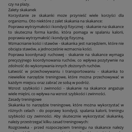
czy na plaży.
Zalety skakanek
Korzystanie ze skakanki może przynieść wiele korzyści dla
organizmu. Oto niektóre z zalet skakania na skakance:
Poprawa wytrzymałości i kondycji fizycznej - skakanie na skakance
to skuteczna forma kardio, która pomaga w spalaniu kalorii,
poprawia wytrzymałość i kondycję fizyczną.
Wzmacnianie kości i stawów - skakanka jest narzędziem, które nie
obciąża stawów, a jednocześnie wzmacnia kości.
Poprawa koordynacji ruchowej - skakanie na skakance wymaga
precyzyjnego koordynowania ruchów, co wpływa pozytywnie na
zdolność do wykonywania innych złożonych ruchów.
Łatwość w przechowywaniu i transportowaniu - skakanka to
niewielkie narzędzie treningowe, które można przechowywać w
każdym miejscu oraz zabrać ze sobą w podróż.
Wzrost szybkości i zwinności - skakanie na skakance angażuje
wiele mięśni, co wpływa na wzrost szybkości i zwinności.
Zasady treningowe
Skakanka to narzędzie treningowe, które można wykorzystać w
różnych celach - do poprawy kondycji, spalania kalorii, treningu
szybkości czy zwinności. Aby skutecznie wykorzystać skakankę,
należy przestrzegać kilku zasad treningowych:
Rozgrzewka - przed rozpoczęciem treningu na skakance należy