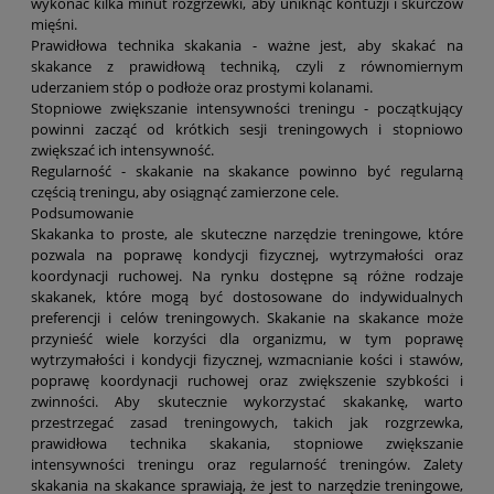
wykonać kilka minut rozgrzewki, aby uniknąć kontuzji i skurczów
mięśni.
Prawidłowa technika skakania - ważne jest, aby skakać na
skakance z prawidłową techniką, czyli z równomiernym
uderzaniem stóp o podłoże oraz prostymi kolanami.
Stopniowe zwiększanie intensywności treningu - początkujący
powinni zacząć od krótkich sesji treningowych i stopniowo
zwiększać ich intensywność.
Regularność - skakanie na skakance powinno być regularną
częścią treningu, aby osiągnąć zamierzone cele.
Podsumowanie
Skakanka to proste, ale skuteczne narzędzie treningowe, które
pozwala na poprawę kondycji fizycznej, wytrzymałości oraz
koordynacji ruchowej. Na rynku dostępne są różne rodzaje
skakanek, które mogą być dostosowane do indywidualnych
preferencji i celów treningowych. Skakanie na skakance może
przynieść wiele korzyści dla organizmu, w tym poprawę
wytrzymałości i kondycji fizycznej, wzmacnianie kości i stawów,
poprawę koordynacji ruchowej oraz zwiększenie szybkości i
zwinności. Aby skutecznie wykorzystać skakankę, warto
przestrzegać zasad treningowych, takich jak rozgrzewka,
prawidłowa technika skakania, stopniowe zwiększanie
intensywności treningu oraz regularność treningów. Zalety
skakania na skakance sprawiają, że jest to narzędzie treningowe,