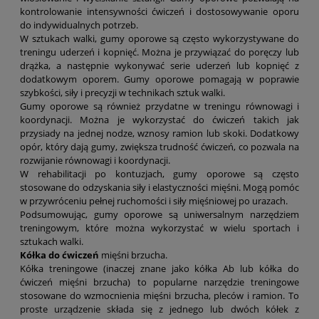
kontrolowanie intensywności ćwiczeń i dostosowywanie oporu
do indywidualnych potrzeb.
W sztukach walki, gumy oporowe są często wykorzystywane do
treningu uderzeń i kopnięć. Można je przywiązać do poręczy lub
drążka, a następnie wykonywać serie uderzeń lub kopnięć z
dodatkowym oporem. Gumy oporowe pomagają w poprawie
szybkości, siły i precyzji w technikach sztuk walki.
Gumy oporowe są również przydatne w treningu równowagi i
koordynacji. Można je wykorzystać do ćwiczeń takich jak
przysiady na jednej nodze, wznosy ramion lub skoki. Dodatkowy
opór, który dają gumy, zwiększa trudność ćwiczeń, co pozwala na
rozwijanie równowagi i koordynacji.
W rehabilitacji po kontuzjach, gumy oporowe są często
stosowane do odzyskania siły i elastyczności mięśni. Mogą pomóc
w przywróceniu pełnej ruchomości i siły mięśniowej po urazach.
Podsumowując, gumy oporowe są uniwersalnym narzędziem
treningowym, które można wykorzystać w wielu sportach i
sztukach walki.
Kółka do ćwiczeń
mięśni brzucha.
Kółka treningowe (inaczej znane jako kółka Ab lub kółka do
ćwiczeń mięśni brzucha) to popularne narzędzie treningowe
stosowane do wzmocnienia mięśni brzucha, pleców i ramion. To
proste urządzenie składa się z jednego lub dwóch kółek z