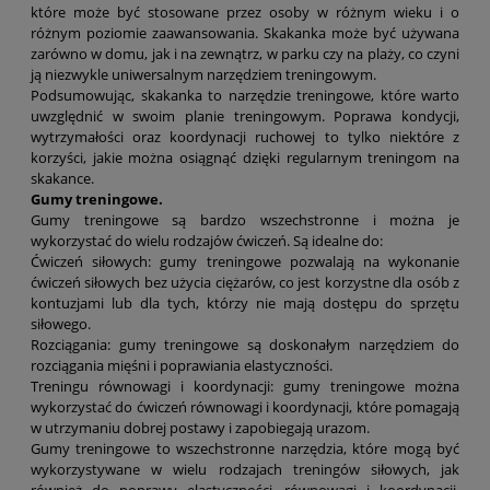
które może być stosowane przez osoby w różnym wieku i o
różnym poziomie zaawansowania. Skakanka może być używana
zarówno w domu, jak i na zewnątrz, w parku czy na plaży, co czyni
ją niezwykle uniwersalnym narzędziem treningowym.
Podsumowując, skakanka to narzędzie treningowe, które warto
uwzględnić w swoim planie treningowym. Poprawa kondycji,
wytrzymałości oraz koordynacji ruchowej to tylko niektóre z
korzyści, jakie można osiągnąć dzięki regularnym treningom na
skakance.
Gumy treningowe.
Gumy treningowe są bardzo wszechstronne i można je
wykorzystać do wielu rodzajów ćwiczeń. Są idealne do:
Ćwiczeń siłowych: gumy treningowe pozwalają na wykonanie
ćwiczeń siłowych bez użycia ciężarów, co jest korzystne dla osób z
kontuzjami lub dla tych, którzy nie mają dostępu do sprzętu
siłowego.
Rozciągania: gumy treningowe są doskonałym narzędziem do
rozciągania mięśni i poprawiania elastyczności.
Treningu równowagi i koordynacji: gumy treningowe można
wykorzystać do ćwiczeń równowagi i koordynacji, które pomagają
w utrzymaniu dobrej postawy i zapobiegają urazom.
Gumy treningowe to wszechstronne narzędzia, które mogą być
wykorzystywane w wielu rodzajach treningów siłowych, jak