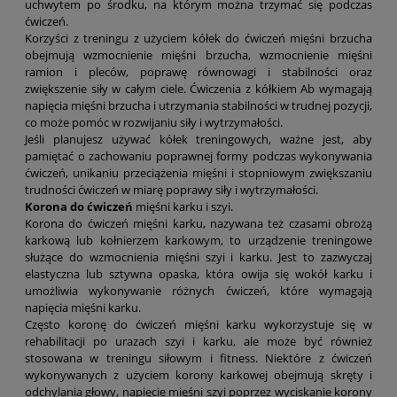
uchwytem po środku, na którym można trzymać się podczas
ćwiczeń.
Korzyści z treningu z użyciem kółek do ćwiczeń mięśni brzucha
obejmują wzmocnienie mięśni brzucha, wzmocnienie mięśni
ramion i pleców, poprawę równowagi i stabilności oraz
zwiększenie siły w całym ciele. Ćwiczenia z kółkiem Ab wymagają
napięcia mięśni brzucha i utrzymania stabilności w trudnej pozycji,
co może pomóc w rozwijaniu siły i wytrzymałości.
Jeśli planujesz używać kółek treningowych, ważne jest, aby
pamiętać o zachowaniu poprawnej formy podczas wykonywania
ćwiczeń, unikaniu przeciążenia mięśni i stopniowym zwiększaniu
trudności ćwiczeń w miarę poprawy siły i wytrzymałości.
Korona do ćwiczeń
mięśni karku i szyi.
Korona do ćwiczeń mięśni karku, nazywana też czasami obrożą
karkową lub kołnierzem karkowym, to urządzenie treningowe
służące do wzmocnienia mięśni szyi i karku. Jest to zazwyczaj
elastyczna lub sztywna opaska, która owija się wokół karku i
umożliwia wykonywanie różnych ćwiczeń, które wymagają
napięcia mięśni karku.
Często koronę do ćwiczeń mięśni karku wykorzystuje się w
rehabilitacji po urazach szyi i karku, ale może być również
stosowana w treningu siłowym i fitness. Niektóre z ćwiczeń
wykonywanych z użyciem korony karkowej obejmują skręty i
odchylania głowy, napięcie mięśni szyi poprzez wyciskanie korony