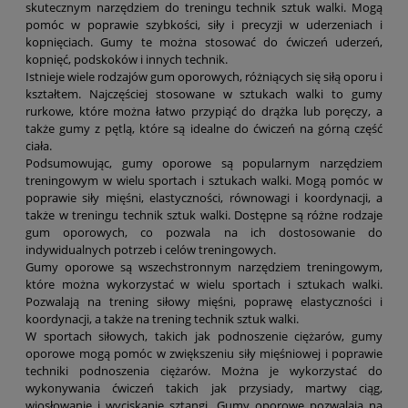
skutecznym narzędziem do treningu technik sztuk walki. Mogą
pomóc w poprawie szybkości, siły i precyzji w uderzeniach i
kopnięciach. Gumy te można stosować do ćwiczeń uderzeń,
kopnięć, podskoków i innych technik.
Istnieje wiele rodzajów gum oporowych, różniących się siłą oporu i
kształtem. Najczęściej stosowane w sztukach walki to gumy
rurkowe, które można łatwo przypiąć do drążka lub poręczy, a
także gumy z pętlą, które są idealne do ćwiczeń na górną część
ciała.
Podsumowując, gumy oporowe są popularnym narzędziem
treningowym w wielu sportach i sztukach walki. Mogą pomóc w
poprawie siły mięśni, elastyczności, równowagi i koordynacji, a
także w treningu technik sztuk walki. Dostępne są różne rodzaje
gum oporowych, co pozwala na ich dostosowanie do
indywidualnych potrzeb i celów treningowych.
Gumy oporowe są wszechstronnym narzędziem treningowym,
które można wykorzystać w wielu sportach i sztukach walki.
Pozwalają na trening siłowy mięśni, poprawę elastyczności i
koordynacji, a także na trening technik sztuk walki.
W sportach siłowych, takich jak podnoszenie ciężarów, gumy
oporowe mogą pomóc w zwiększeniu siły mięśniowej i poprawie
techniki podnoszenia ciężarów. Można je wykorzystać do
wykonywania ćwiczeń takich jak przysiady, martwy ciąg,
wiosłowanie i wyciskanie sztangi. Gumy oporowe pozwalają na