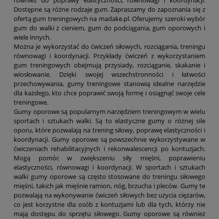
również do poprawy elastyczności, równowagi i koordynacji.
Dostępne są różne rodzaje gum. Zapraszamy do zapoznania się z
ofertą gum treningowych na madake.pl. Oferujemy szeroki wybór
gum do walki z cieniem, gum do podciągania, gum oporowych i
wiele innych.
Można je wykorzystać do ćwiczeń siłowych, rozciągania, treningu
równowagi i koordynacji. Przykłady ćwiczeń z wykorzystaniem
gum treningowych obejmują przysiady, rozciąganie, skakanie i
wiosłowanie. Dzięki swojej wszechstronności i łatwości
przechowywania, gumy treningowe stanowią idealne narzędzie
dla każdego, kto chce poprawić swoją formę i osiągnąć swoje cele
treningowe.
Gumy oporowe są popularnym narzędziem treningowym w wielu
sportach i sztukach walki. Są to elastyczne gumy o różnej sile
oporu, które pozwalają na trening siłowy, poprawę elastyczności i
koordynacji. Gumy oporowe są powszechnie wykorzystywane w
ćwiczeniach rehabilitacyjnych i rekonwalescencji po kontuzjach.
Mogą pomóc w zwiększeniu siły mięśni, poprawieniu
elastyczności, równowagi i koordynacji. W sportach i sztukach
walki gumy oporowe są często stosowane do treningu siłowego
mięśni, takich jak mięśnie ramion, nóg, brzucha i pleców. Gumy te
pozwalają na wykonywanie ćwiczeń siłowych bez użycia ciężarów,
co jest korzystne dla osób z kontuzjami lub dla tych, którzy nie
mają dostępu do sprzętu siłowego. Gumy oporowe są również