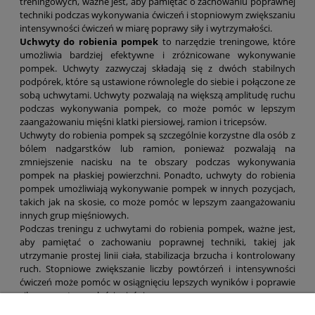
treningowych, ważne jest, aby pamiętać o zachowaniu poprawnej
techniki podczas wykonywania ćwiczeń i stopniowym zwiększaniu
intensywności ćwiczeń w miarę poprawy siły i wytrzymałości.
Uchwyty do robienia pompek
to narzędzie treningowe, które
umożliwia bardziej efektywne i zróżnicowane wykonywanie
pompek. Uchwyty zazwyczaj składają się z dwóch stabilnych
podpórek, które są ustawione równolegle do siebie i połączone ze
sobą uchwytami. Uchwyty pozwalają na większą amplitudę ruchu
podczas wykonywania pompek, co może pomóc w lepszym
zaangażowaniu mięśni klatki piersiowej, ramion i tricepsów.
Uchwyty do robienia pompek są szczególnie korzystne dla osób z
bólem nadgarstków lub ramion, ponieważ pozwalają na
zmniejszenie nacisku na te obszary podczas wykonywania
pompek na płaskiej powierzchni. Ponadto, uchwyty do robienia
pompek umożliwiają wykonywanie pompek w innych pozycjach,
takich jak na skosie, co może pomóc w lepszym zaangażowaniu
innych grup mięśniowych.
Podczas treningu z uchwytami do robienia pompek, ważne jest,
aby pamiętać o zachowaniu poprawnej techniki, takiej jak
utrzymanie prostej linii ciała, stabilizacja brzucha i kontrolowany
ruch. Stopniowe zwiększanie liczby powtórzeń i intensywności
ćwiczeń może pomóc w osiągnięciu lepszych wyników i poprawie
siły oraz wytrzymałości mięśni.