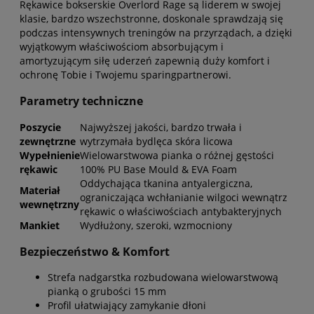
Rękawice bokserskie Overlord Rage są liderem w swojej
klasie, bardzo wszechstronne, doskonale sprawdzają się
podczas intensywnych treningów na przyrządach, a dzięki
wyjątkowym właściwościom absorbującym i
amortyzującym siłę uderzeń zapewnią duży komfort i
ochronę Tobie i Twojemu sparingpartnerowi.
Parametry techniczne
Poszycie
Najwyższej jakości, bardzo trwała i
zewnętrzne
wytrzymała bydlęca skóra licowa
Wypełnienie
Wielowarstwowa pianka o różnej gęstości
rękawic
100% PU Base Mould & EVA Foam
Oddychająca tkanina antyalergiczna,
Materiał
ograniczająca wchłanianie wilgoci wewnątrz
wewnętrzny
rękawic o właściwościach antybakteryjnych
Mankiet
Wydłużony, szeroki, wzmocniony
Bezpieczeństwo & Komfort
Strefa nadgarstka rozbudowana wielowarstwową
pianką o grubości 15 mm
Profil ułatwiający zamykanie dłoni