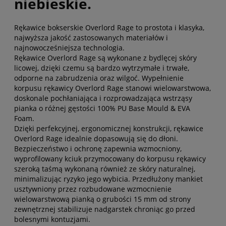
niebieskie.
Rękawice bokserskie Overlord Rage to prostota i klasyka,
najwyższa jakość zastosowanych materiałów i
najnowocześniejsza technologia.
Rękawice Overlord Rage są wykonane z bydlęcej skóry
licowej, dzięki czemu są bardzo wytrzymałe i trwałe,
odporne na zabrudzenia oraz wilgoć. Wypełnienie
korpusu rękawicy Overlord Rage stanowi wielowarstwowa,
doskonale pochłaniająca i rozprowadzająca wstrząsy
pianka o różnej gęstości 100% PU Base Mould & EVA
Foam.
Dzięki perfekcyjnej, ergonomicznej konstrukcji, rękawice
Overlord Rage idealnie dopasowują się do dłoni.
Bezpieczeństwo i ochronę zapewnia wzmocniony,
wyprofilowany kciuk przymocowany do korpusu rękawicy
szeroką taśmą wykonaną również ze skóry naturalnej,
minimalizując ryzyko jego wybicia. Przedłużony mankiet
usztywniony przez rozbudowane wzmocnienie
wielowarstwową pianką o grubości 15 mm od strony
zewnętrznej stabilizuje nadgarstek chroniąc go przed
bolesnymi kontuzjami.