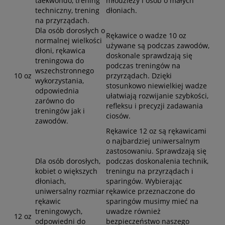
taekwondo, trening
młodzieży i osób o małych
techniczny, trening
dłoniach.
na przyrządach.
Dla osób dorosłych o
Rękawice o wadze 10 oz
normalnej wielkości
używane są podczas zawodów,
dłoni, rękawica
doskonale sprawdzają się
treningowa do
podczas treningów na
wszechstronnego
10 oz
przyrządach. Dzięki
wykorzystania,
stosunkowo niewielkiej wadze
odpowiednia
ułatwiają rozwijanie szybkości,
zarówno do
refleksu i precyzji zadawania
treningów jak i
ciosów.
zawodów.
Rękawice 12 oz są rękawicami
o najbardziej uniwersalnym
zastosowaniu. Sprawdzają się
Dla osób dorosłych,
podczas doskonalenia technik,
kobiet o większych
treningu na przyrządach i
dłoniach,
sparingów. Wybierając
uniwersalny rozmiar
rękawice przeznaczone do
rękawic
sparingów musimy mieć na
treningowych,
uwadze również
12 oz
odpowiedni do
bezpieczeństwo naszego