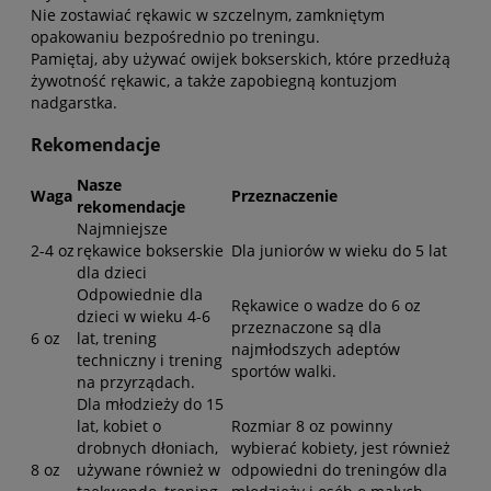
Nie zostawiać rękawic w szczelnym, zamkniętym
opakowaniu bezpośrednio po treningu.
Pamiętaj, aby używać owijek bokserskich, które przedłużą
żywotność rękawic, a także zapobiegną kontuzjom
nadgarstka.
Rekomendacje
Nasze
Waga
Przeznaczenie
rekomendacje
Najmniejsze
2-4 oz
rękawice bokserskie
Dla juniorów w wieku do 5 lat
dla dzieci
Odpowiednie dla
Rękawice o wadze do 6 oz
dzieci w wieku 4-6
przeznaczone są dla
6 oz
lat, trening
najmłodszych adeptów
techniczny i trening
sportów walki.
na przyrządach.
Dla młodzieży do 15
lat, kobiet o
Rozmiar 8 oz powinny
drobnych dłoniach,
wybierać kobiety, jest również
8 oz
używane również w
odpowiedni do treningów dla