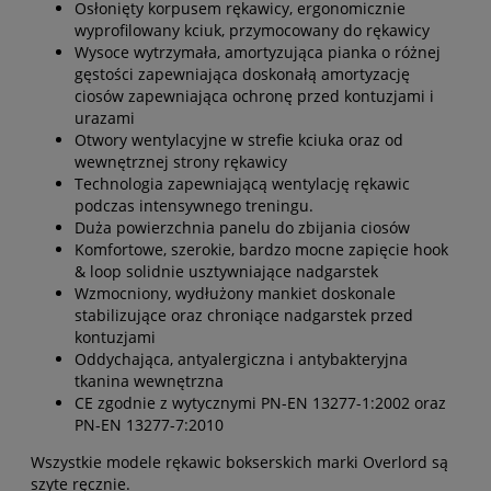
Osłonięty korpusem rękawicy, ergonomicznie
wyprofilowany kciuk, przymocowany do rękawicy
Wysoce wytrzymała, amortyzująca pianka o różnej
gęstości zapewniająca doskonałą amortyzację
ciosów zapewniająca ochronę przed kontuzjami i
urazami
Otwory wentylacyjne w strefie kciuka oraz od
wewnętrznej strony rękawicy
Technologia zapewniającą wentylację rękawic
podczas intensywnego treningu.
Duża powierzchnia panelu do zbijania ciosów
Komfortowe, szerokie, bardzo mocne zapięcie hook
& loop solidnie usztywniające nadgarstek
Wzmocniony, wydłużony mankiet doskonale
stabilizujące oraz chroniące nadgarstek przed
kontuzjami
Oddychająca, antyalergiczna i antybakteryjna
tkanina wewnętrzna
CE zgodnie z wytycznymi PN-EN 13277-1:2002 oraz
PN-EN 13277-7:2010
Wszystkie modele rękawic bokserskich marki Overlord są
szyte ręcznie.