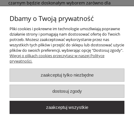
czarnym będzie doskonałym wyborem zarówno dla
początkujących, jak i zaawansowanych adeptów sztuk
walki.
Dbamy o Twoją prywatność
Pliki cookies i pokrewne im technologie umożliwiają poprawne
działanie strony i pomagają nam dostosować ofertę do Twoich
potrzeb. Możesz zaakceptować wykorzystanie przez nas
wszystkich tych plików i przejść do sklepu lub dostosować użycie
plików do swoich preferencji, wybierając opcję "Dostosuj zgody".
Więcej o plikach cookies przeczytasz w naszej Polityce
prywatności.
FIRMA
zaakceptuj tylko niezbędne
AKTUALNOŚCI
dostosuj zgody
WARUNKI SPRZEDAŻY
zaakceptuj wszystkie
©
Madake Budo
/ Realizacja
Strony internetowe
Cubematic.com