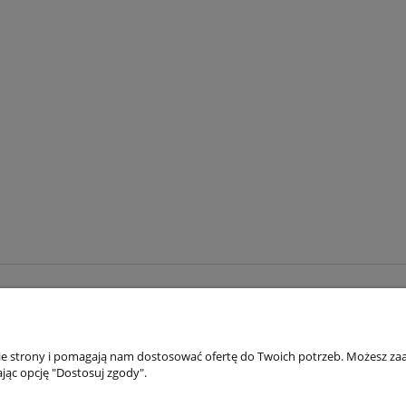
Pas Bushi
Karategi Tokaido Shoshin
żółty
pomarańczowy
zielony
110 cm ( 89 zł )
120 cm (95 zł)
ki
czerwony
180 cm
200 cm
130 cm (100 zł)
150 cm (115 zł)
240 cm
260 cm
280 cm
300 cm
160 cm (120 zł)
170 cm (125 zł)
320 cm
180 cm (130 zł)
190 cm (135 zł)
ł
89,00 zł
DO KOSZYKA
DO KOSZ
AKTUALNOŚCI
WARUN
nie strony i pomagają nam dostosować ofertę do Twoich potrzeb. Możesz zaa
jąc opcję "Dostosuj zgody".
NOWOŚCI
JAK ZA
PROMOCJE
REGUL