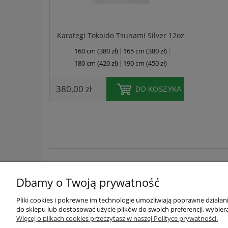
Karategi Tokaido Tsunami Silver 12oz
biały
160 cm (380 zł)
165 cm (380 zł)
niebies
180 cm (420 zł)
190 cm (450 zł)
220 cm
380,00 zł
DO KOSZYKA
28,00 z
Dbamy o Twoją prywatność
FIRMA
Pliki cookies i pokrewne im technologie umożliwiają poprawne działa
do sklepu lub dostosować użycie plików do swoich preferencji, wybiera
O NAS
Więcej o plikach cookies przeczytasz w naszej Polityce prywatności.
POLITYKA PRYWATNOŚCI