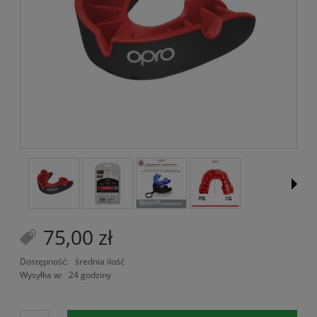
75,00 zł
Dostępność:
średnia ilość
Wysyłka w:
24 godziny