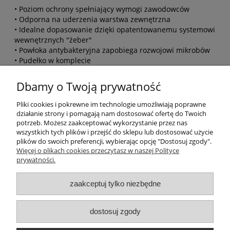
• Poziom ochrony spełniający wymogi zawodowców
• Odporna na uderzenia warstwa zewnętrzna
• Idealne dopasowanie dzięki opatentowanemu systemowi
wewnętrznych "żeber"
• Powłoka antybakteryjna zapobiega rozwojowi mikrobów
• Pudełko w komplecie
• Łatwe i szybkie formowanie
• Wyprodukowany w UK
Dbamy o Twoją prywatność
Pliki cookies i pokrewne im technologie umożliwiają poprawne
działanie strony i pomagają nam dostosować ofertę do Twoich
potrzeb. Możesz zaakceptować wykorzystanie przez nas
wszystkich tych plików i przejść do sklepu lub dostosować użycie
plików do swoich preferencji, wybierając opcję "Dostosuj zgody".
Więcej o plikach cookies przeczytasz w naszej Polityce
prywatności.
FIRMA
zaakceptuj tylko niezbędne
AKTUALNOŚCI
dostosuj zgody
WARUNKI SPRZEDAŻY