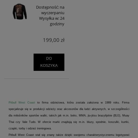
Dostępność:
na
wyczerpaniu
Wysyłka w:
24
godziny
199,00 zł
DO
KOSZYKA
Pitbull West Coast
to firma odzieżowa, która została założona w 1989 roku. Firma
specjalizuje się w produkcji odzieży oraz akcesoriów dla ludzi aktywnych, w szczególności
dla miłośników sportów walki, takich jak m.in. boks, MMA, jiu-jitsu brazylijskie (BJJ), Muay
Thai czy Vale Tudo. W ofercie marki znajdują się m.in. bluzy, spodnie, koszulki, kurtki,
czapki, torby i odzież treningowa.
Pitbull West Coast stał się znany także dzięki swojemu charakterystycznemu logotypowi