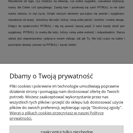
Niezależnie od tego, czy chodzisz na siłownię, czy wolisz wygodne, casualowe stylizacje,
mamy dla Ciebie coś specjalnego. Zaufaj nam i przekonaj się sam! PITBULL to nie tylko
marka odzieży, to styl życia. Dzięki naszym ubraniom poczujesz się pewnie i wyjątkowo,
niezależnie od okazji. Jesteśmy dla ludzi, którzy cenią sobie jakość, komfort i modny design.
Dołącz do społeczności PITBULL i daj się porwać naszej pasji! Z nami każdy dzień jest
wyjątkowy. PITBULL to marka dla ludzi, którzy cenią sobie wolność i indywidualizm. Nasza
odzież jest niepowtarzalna i jedyna w swoim rodzaju, tak jak Ty. Nie trać czasu na nudne i
przeciętne ubrania, postaw na PITBULL i wyraź siebie!
Dbamy o Twoją prywatność
Pliki cookies i pokrewne im technologie umożliwiają poprawne
działanie strony i pomagają nam dostosować ofertę do Twoich
potrzeb. Możesz zaakceptować wykorzystanie przez nas
wszystkich tych plików i przejść do sklepu lub dostosować użycie
plików do swoich preferencji, wybierając opcję "Dostosuj zgody".
Więcej o plikach cookies przeczytasz w naszej Polityce
prywatności.
FIRMA
zaakceptuj tylko niezbędne