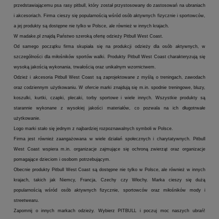
przedstawiającemu psa rasy pitbull, który został przystosowany do zastosowań na ubraniach
i akcesoriach. Firma cieszy się popularnością wśród osób aktywnych fizycznie i sportowców,
a jej produkty są dostępne nie tylko w Polsce, ale również w innych krajach.
W madake.pl znajdą Państwo szeroką ofertę odzieży Pitbull West Coast.
Od samego początku firma skupiała się na produkcji odzieży dla osób aktywnych, w
szczególności dla miłośników sportów walki. Produkty Pitbull West Coast charakteryzują się
wysoką jakością wykonania, trwałością oraz unikalnym wzornictwem.
Odzież i akcesoria Pitbull West Coast są zaprojektowane z myślą o treningach, zawodach
oraz codziennym użytkowaniu. W ofercie marki znajdują się m.in. spodnie treningowe, bluzy,
koszulki, kurtki, czapki, plecaki, torby sportowe i wiele innych. Wszystkie produkty są
starannie wykonane z wysokiej jakości materiałów, co pozwala na ich długotrwałe
użytkowanie.
Logo marki stało się jednym z najbardziej rozpoznawalnych symboli w Polsce.
Firma jest również zaangażowana w wiele działań społecznych i charytatywnych. Pitbull
West Coast wspiera m.in. organizacje zajmujące się ochroną zwierząt oraz organizacje
pomagające dzieciom i osobom potrzebującym.
Obecnie produkty Pitbull West Coast są dostępne nie tylko w Polsce, ale również w innych
krajach, takich jak Niemcy, Francja, Czechy czy Włochy. Marka cieszy się dużą
popularnością wśród osób aktywnych fizycznie, sportowców oraz miłośników mody i
streetwearu.
Zapomnij o innych markach odzieży. Wybierz PITBULL i poczuj moc naszych ubrań!