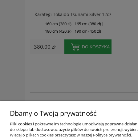
Karategi Tokaido Tsunami Silver 12oz
160 cm (380 zł)
165 cm (380 zł)
biały
180 cm (420 zł)
190 cm (450 zł)
niebies
220 cm
380,00 zł
DO KOSZYKA
28,00 z
Dbamy o Twoją prywatność
FIRMA
Pliki cookies i pokrewne im technologie umożliwiają poprawne działa
do sklepu lub dostosować użycie plików do swoich preferencji, wybiera
O NAS
Więcej o plikach cookies przeczytasz w naszej Polityce prywatności.
POLITYKA PRYWATNOŚCI