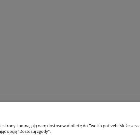
Pas Bushi
Karategi Tokaido Shoshin
żółty
pomarańczowy
zielony
110 cm ( 89 zł )
120 cm (95 zł)
ki
czerwony
180 cm
200 cm
130 cm (100 zł)
150 cm (115 zł)
240 cm
260 cm
280 cm
300 cm
160 cm (120 zł)
170 cm (125 zł)
320 cm
180 cm (130 zł)
190 cm (135 zł)
ł
89,00 zł
DO KOSZYKA
DO KOSZ
AKTUALNOŚCI
WARUN
nie strony i pomagają nam dostosować ofertę do Twoich potrzeb. Możesz zaa
jąc opcję "Dostosuj zgody".
NOWOŚCI
JAK ZA
PROMOCJE
REGUL