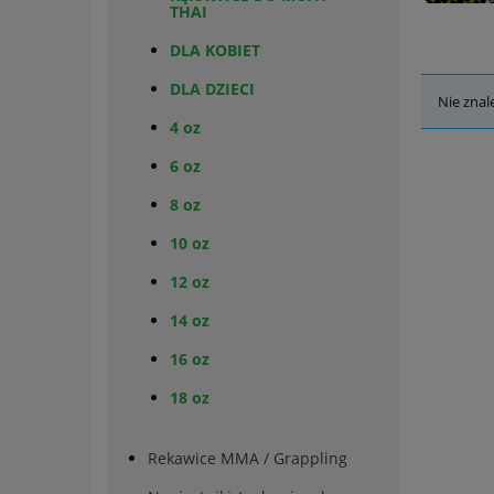
THAI
DLA KOBIET
DLA DZIECI
Nie znal
4 oz
6 oz
8 oz
10 oz
12 oz
14 oz
16 oz
18 oz
Rekawice MMA / Grappling