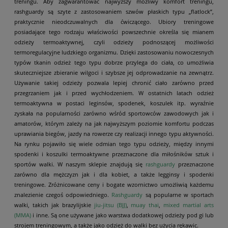
treningu. Aby zagwarantować najwyższy możliwy komfort treningu,
rashguardy są szyte z zastosowaniem szwów płaskich typu „flatlock”,
praktycznie nieodczuwalnych dla ćwiczącego.
Ubiory treningowe
posiadające tego rodzaju właściwości powszechnie określa się mianem
odzieży termoaktywnej, czyli odzieży podnoszącej możliwości
termoregulacyjne ludzkiego organizmu. Dzięki zastosowaniu nowoczesnych
typów tkanin odzież tego typu dobrze przylega do ciała, co umożliwia
skuteczniejsze zbieranie wilgoci i szybsze jej odprowadzanie na zewnątrz.
Używanie takiej odzieży pozwala lepiej chronić ciało zarówno przed
przegrzaniem jak i przed wychłodzeniem.
W ostatnich latach odzież
termoaktywna w postaci leginsów, spodenek, koszulek itp. wyraźnie
zyskała na popularności zarówno wśród sportowców zawodowych jak i
amatorów, którym zależy na jak najwyższym poziomie komfortu podczas
uprawiania biegów, jazdy na rowerze czy realizacji innego typu aktywności.
Na rynku pojawiło się wiele odmian tego typu odzieży, między innymi
spodenki i koszulki termoaktywne przeznaczone dla miłośników sztuk i
sportów walki.
W naszym sklepie znajdują się
rashguardy
przeznaczone
zarówno dla mężczyzn jak i dla kobiet, a także legginsy i spodenki
treningowe. Zróżnicowane ceny i bogate wzornictwo umożliwią każdemu
znalezienie czegoś odpowiedniego.
Rashguardy
są popularne w sportach
walki, takich jak brazylijskie
jiu-jitsu (BJJ)
,
muay thai
,
mixed martial arts
(MMA)
i inne. Są one używane jako warstwa dodatkowej odzieży pod gi lub
strojem treningowym, a także jako odzież do walki bez użycia rękawic.