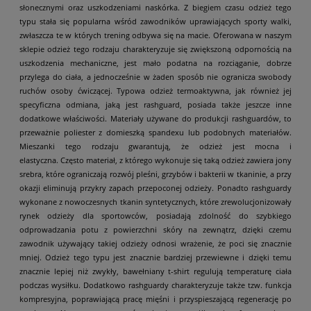
słonecznymi oraz uszkodzeniami naskórka. Z biegiem czasu odzież tego
typu stała się popularna wśród zawodników uprawiających sporty walki,
zwłaszcza te w których trening odbywa się na macie.
Oferowana w naszym
sklepie odzież tego rodzaju charakteryzuje się zwiększoną odpornością na
uszkodzenia mechaniczne, jest mało podatna na rozciąganie, dobrze
przylega do ciała, a jednocześnie w żaden sposób nie ogranicza swobody
ruchów osoby ćwiczącej. Typowa odzież termoaktywna, jak również jej
specyficzna odmiana, jaką jest rashguard, posiada także jeszcze inne
dodatkowe właściwości. Materiały używane do produkcji rashguardów, to
przeważnie poliester z domieszką spandexu lub podobnych materiałów.
Mieszanki tego rodzaju gwarantują, że odzież jest mocna i
elastyczna.
Często materiał, z którego wykonuje się taką odzież zawiera jony
srebra, które ograniczają rozwój pleśni, grzybów i bakterii w tkaninie, a przy
okazji eliminują przykry zapach przepoconej odzieży. Ponadto rashguardy
wykonane z nowoczesnych tkanin syntetycznych, które zrewolucjonizowały
rynek odzieży dla sportowców, posiadają zdolność do szybkiego
odprowadzania potu z powierzchni skóry na zewnątrz, dzięki czemu
zawodnik używający takiej odzieży odnosi wrażenie, że poci się znacznie
mniej. Odzież tego typu jest znacznie bardziej przewiewne i dzięki temu
znacznie lepiej niż zwykły, bawełniany t-shirt regulują temperaturę ciała
podczas wysiłku. Dodatkowo rashguardy charakteryzuje także tzw. funkcja
kompresyjna, poprawiającą pracę mięśni i przyspieszającą regenerację po