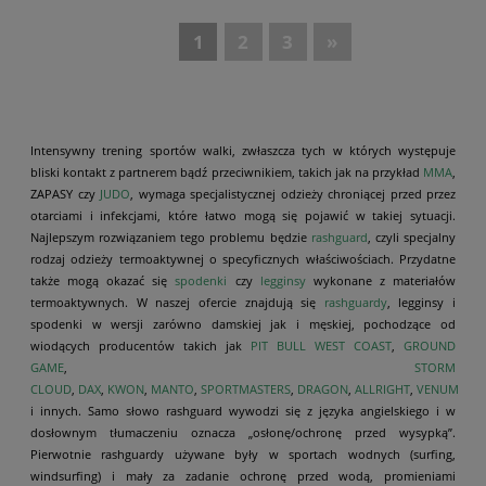
«
1
2
3
»
Intensywny trening sportów walki, zwłaszcza tych w których występuje
bliski kontakt z partnerem bądź przeciwnikiem, takich jak na przykład
MMA
,
ZAPASY czy
JUDO
, wymaga specjalistycznej odzieży chroniącej przed przez
otarciami i infekcjami, które łatwo mogą się pojawić w takiej sytuacji.
Najlepszym rozwiązaniem tego problemu będzie
rashguard
, czyli specjalny
rodzaj odzieży termoaktywnej o specyficznych właściwościach. Przydatne
także mogą okazać się
spodenki
czy
legginsy
wykonane z materiałów
termoaktywnych. W naszej ofercie znajdują się
rashguardy
, legginsy i
spodenki w wersji zarówno damskiej jak i męskiej, pochodzące od
wiodących producentów takich jak
PIT BULL WEST COAST
,
GROUND
GAME
,
STORM
CLOUD
,
DAX
,
KWON
,
MANTO
,
SPORTMASTERS
,
DRAGON
,
ALLRIGHT
,
VENUM
i innych.
Samo słowo rashguard wywodzi się z języka angielskiego i w
dosłownym tłumaczeniu oznacza „osłonę/ochronę przed wysypką”.
Pierwotnie rashguardy używane były w sportach wodnych (surfing,
windsurfing) i mały za zadanie ochronę przed wodą, promieniami