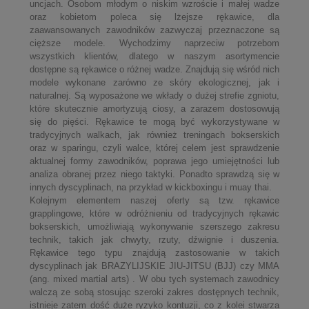
uncjach. Osobom młodym o niskim wzroście i małej wadze
oraz kobietom poleca się lżejsze rękawice, dla
zaawansowanych zawodników zazwyczaj przeznaczone są
cięższe modele. Wychodzimy naprzeciw potrzebom
wszystkich klientów, dlatego w naszym asortymencie
dostępne są rękawice o różnej wadze. Znajdują się wśród nich
modele wykonane zarówno ze skóry ekologicznej, jak i
naturalnej. Są wyposażone we wkłady o dużej strefie zgniotu,
które skutecznie amortyzują ciosy, a zarazem dostosowują
się do pięści. Rękawice te mogą być wykorzystywane w
tradycyjnych walkach, jak również treningach bokserskich
oraz w sparingu, czyli walce, której celem jest sprawdzenie
aktualnej formy zawodników, poprawa jego umiejętności lub
analiza obranej przez niego taktyki. Ponadto sprawdzą się w
innych dyscyplinach, na przykład w kickboxingu i muay thai.
Kolejnym elementem naszej oferty są tzw. rękawice
grapplingowe, które w odróżnieniu od tradycyjnych rękawic
bokserskich, umożliwiają wykonywanie szerszego zakresu
technik, takich jak chwyty, rzuty, dźwignie i duszenia.
Rękawice tego typu znajdują zastosowanie w takich
dyscyplinach jak BRAZYLIJSKIE JIU-JITSU (BJJ) czy MMA
(ang. mixed martial arts) . W obu tych systemach zawodnicy
walczą ze sobą stosując szeroki zakres dostępnych technik,
istnieje zatem dość duże ryzyko kontuzji, co z kolei stwarza