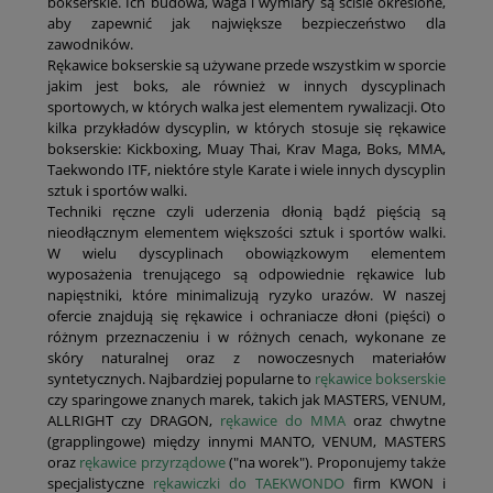
bokserskie. Ich budowa, waga i wymiary są ściśle określone,
aby zapewnić jak największe bezpieczeństwo dla
zawodników.
Rękawice bokserskie są używane przede wszystkim w sporcie
jakim jest boks, ale również w innych dyscyplinach
sportowych, w których walka jest elementem rywalizacji. Oto
kilka przykładów dyscyplin, w których stosuje się rękawice
bokserskie: Kickboxing, Muay Thai, Krav Maga, Boks, MMA,
Taekwondo ITF, niektóre style Karate i wiele innych dyscyplin
sztuk i sportów walki.
Techniki ręczne czyli uderzenia dłonią bądź pięścią są
nieodłącznym elementem większości sztuk i sportów walki.
W wielu dyscyplinach obowiązkowym elementem
wyposażenia trenującego są odpowiednie rękawice lub
napięstniki, które minimalizują ryzyko urazów. W naszej
ofercie znajdują się rękawice i ochraniacze dłoni (pięści) o
różnym przeznaczeniu i w różnych cenach, wykonane ze
skóry naturalnej oraz z nowoczesnych materiałów
syntetycznych. Najbardziej popularne to
rękawice bokserskie
czy sparingowe znanych marek, takich jak MASTERS, VENUM,
ALLRIGHT czy DRAGON,
rękawice do MMA
oraz chwytne
(grapplingowe) między innymi MANTO, VENUM, MASTERS
oraz
rękawice przyrządowe
("na worek"). Proponujemy także
specjalistyczne
rękawiczki do TAEKWONDO
firm KWON i