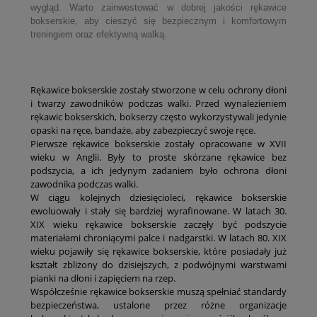
wygląd. Warto zainwestować w dobrej jakości rękawice
bokserskie, aby cieszyć się bezpiecznym i komfortowym
treningiem oraz efektywną walką.
Rękawice bokserskie zostały stworzone w celu ochrony dłoni
i twarzy zawodników podczas walki. Przed wynalezieniem
rękawic bokserskich, bokserzy często wykorzystywali jedynie
opaski na ręce, bandaże, aby zabezpieczyć swoje ręce.
Pierwsze rękawice bokserskie zostały opracowane w XVII
wieku w Anglii. Były to proste skórzane rękawice bez
podszycia, a ich jedynym zadaniem było ochrona dłoni
zawodnika podczas walki.
W ciągu kolejnych dziesięcioleci, rękawice bokserskie
ewoluowały i stały się bardziej wyrafinowane. W latach 30.
XIX wieku rękawice bokserskie zaczęły być podszycie
materiałami chroniącymi palce i nadgarstki. W latach 80. XIX
wieku pojawiły się rękawice bokserskie, które posiadały już
kształt zbliżony do dzisiejszych, z podwójnymi warstwami
pianki na dłoni i zapięciem na rzep.
Współcześnie rękawice bokserskie muszą spełniać standardy
bezpieczeństwa, ustalone przez różne organizacje