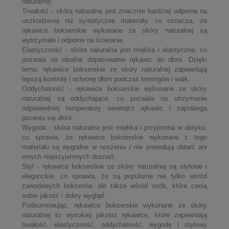
naturalnej:
Trwałość - skóra naturalna jest znacznie bardziej odporna na
uszkodzenia niż syntetyczne materiały, co oznacza, że
rękawice bokserskie wykonane ze skóry naturalnej są
wytrzymałe i odporne na ścieranie.
Elastyczność - skóra naturalna jest miękka i elastyczna, co
pozwala na idealne dopasowanie rękawic do dłoni. Dzięki
temu, rękawice bokserskie ze skóry naturalnej zapewniają
lepszą kontrolę i ochronę dłoni podczas treningów i walk.
Oddychalność - rękawice bokserskie wykonane ze skóry
naturalnej są oddychające, co pozwala na utrzymanie
odpowiedniej temperatury wewnątrz rękawic i zapobiega
poceniu się dłoni.
Wygoda - skóra naturalna jest miękka i przyjemna w dotyku,
co sprawia, że rękawice bokserskie wykonane z tego
materiału są wygodne w noszeniu i nie powodują obtarć ani
innych nieprzyjemnych doznań.
Styl - rękawice bokserskie ze skóry naturalnej są stylowe i
eleganckie, co sprawia, że są popularne nie tylko wśród
zawodowych bokserów, ale także wśród osób, które cenią
sobie jakość i dobry wygląd.
Podsumowując, rękawice bokserskie wykonane ze skóry
naturalnej to wysokiej jakości rękawice, które zapewniają
trwałość, elastyczność, oddychalność, wygodę i stylowy