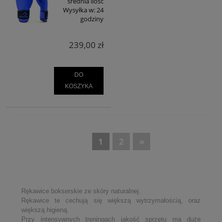
średnia ilość
Wysyłka w:
24
godziny
239,00 zł
DO
KOSZYKA
«
1
2
»
Rękawice bokserskie ze skóry naturalnej.
Rękawice te cechują się większą wytrzymałością, oraz
większą higieną.
Przy intensywnych treningach jakość sprzętu ma duże