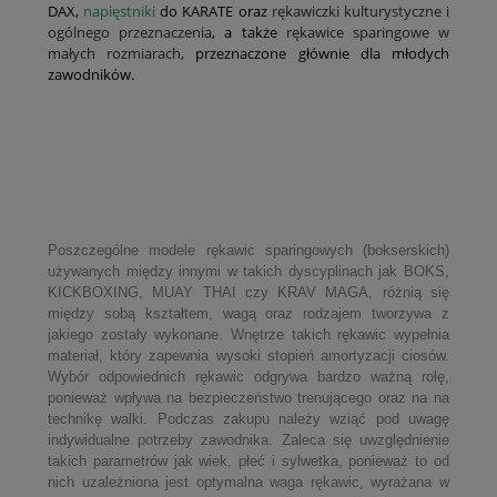
DAX,
napięstniki
do KARATE oraz
rękawiczki kulturystyczne i
ogólnego przeznaczenia
, a także
rękawice sparingowe w
małych rozmiarach
, przeznaczone głównie dla młodych
zawodników.
Poszczególne modele rękawic sparingowych (bokserskich)
używanych między innymi w takich dyscyplinach jak BOKS,
KICKBOXING, MUAY THAI czy KRAV MAGA, różnią się
między sobą kształtem, wagą oraz rodzajem tworzywa z
jakiego zostały wykonane. Wnętrze takich rękawic wypełnia
materiał, który zapewnia wysoki stopień amortyzacji ciosów.
Wybór odpowiednich rękawic odgrywa bardzo ważną rolę,
ponieważ wpływa na bezpieczeństwo trenującego oraz na na
technikę walki. Podczas zakupu należy wziąć pod uwagę
indywidualne potrzeby zawodnika. Zaleca się uwzględnienie
takich parametrów jak wiek, płeć i sylwetka, ponieważ to od
nich uzależniona jest optymalna waga rękawic, wyrażana w