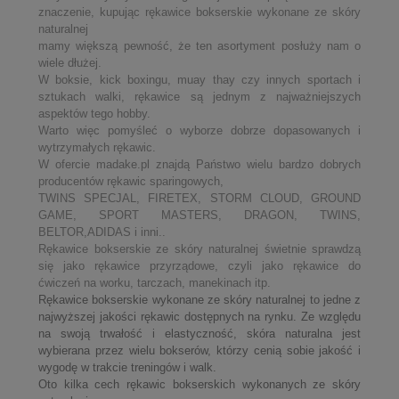
znaczenie, kupując rękawice bokserskie wykonane ze skóry
naturalnej
mamy większą pewność, że ten asortyment posłuży nam o
wiele dłużej.
W boksie, kick boxingu, muay thay czy innych sportach i
sztukach walki, rękawice są jednym z najważniejszych
aspektów tego hobby.
Warto więc pomyśleć o wyborze dobrze dopasowanych i
wytrzymałych rękawic.
W ofercie madake.pl znajdą Państwo wielu bardzo dobrych
producentów rękawic sparingowych,
TWINS SPECJAL, FIRETEX, STORM CLOUD, GROUND
GAME, SPORT MASTERS, DRAGON, TWINS,
BELTOR,ADIDAS i inni..
Rękawice bokserskie ze skóry naturalnej świetnie sprawdzą
się jako rękawice przyrządowe, czyli jako rękawice do
ćwiczeń na worku, tarczach, manekinach itp.
Rękawice bokserskie wykonane ze skóry naturalnej to jedne z
najwyższej jakości rękawic dostępnych na rynku. Ze względu
na swoją trwałość i elastyczność, skóra naturalna jest
wybierana przez wielu bokserów, którzy cenią sobie jakość i
wygodę w trakcie treningów i walk.
Oto kilka cech rękawic bokserskich wykonanych ze skóry