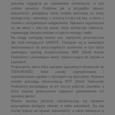
potrzebę sięgnięcia po odpowiednie ochraniacze, w tym
solidne rękawice. Podobnie jak w przypadku rękawic
bokserskich, posiadamy różne modele wykonane ze skóry
ekologicznej i naturalnej, z ochroną kciuka lub bez, a także z
modele z usztywnionym nadgarstkiem. Rękawice wyposażone
są we wkład z żelu lub pianki, który amortyzuje uderzenia,
zapewniając bezpieczeństwo w trakcie treningu i walki.
Na uwagę zasługują również tzw. napięstniki przeznaczone
dla osób trenujących KARATE. Dostępne są w wariantach
dostosowanych do poszczególnych systemów, w tym także
spełniające wymogi bezpieczeństwa WKF (World Karate
Federation) i posiadające atesty dopuszczające do udziału w
zawodach.
Proponujemy także kilka rodzajów specjalnych rękawiczek do
TAEKWONDO, które zostały zaprojektowane i
wyprodukowane zgodnie z wymogami tej dyscypliny. Wybrane
modele posiadają rekomendację WTF (World Taekwondo
Federation) pozwalającą na ich użycie podczas zawodów, a
która stanowi jednocześnie najlepsze potwierdzenie ich
wysokiej jakości.
Równie wysoką jakością charakteryzują się rękawice
przyrządowe dostępne również w wielu wariantach. Są one
trochę lżejsze od rękawic bokserskich, a także łatwiejsze w